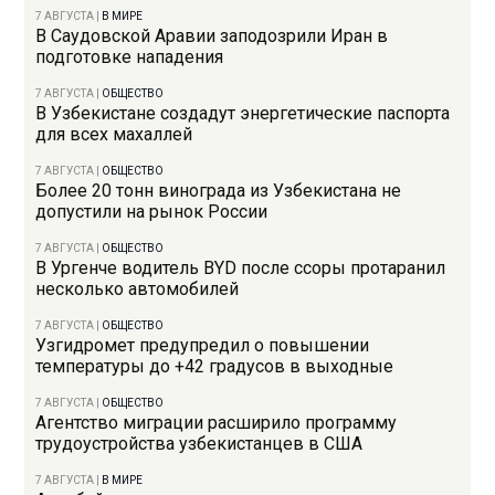
7 АВГУСТА
|
В МИРЕ
В Саудовской Аравии заподозрили Иран в
подготовке нападения
7 АВГУСТА
|
ОБЩЕСТВО
В Узбекистане создадут энергетические паспорта
для всех махаллей
7 АВГУСТА
|
ОБЩЕСТВО
Более 20 тонн винограда из Узбекистана не
допустили на рынок России
7 АВГУСТА
|
ОБЩЕСТВО
В Ургенче водитель BYD после ссоры протаранил
несколько автомобилей
7 АВГУСТА
|
ОБЩЕСТВО
Узгидромет предупредил о повышении
температуры до +42 градусов в выходные
7 АВГУСТА
|
ОБЩЕСТВО
Агентство миграции расширило программу
трудоустройства узбекистанцев в США
7 АВГУСТА
|
В МИРЕ