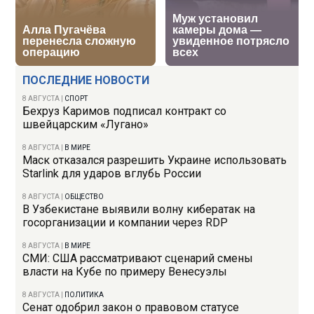
ПОСЛЕДНИЕ НОВОСТИ
8 АВГУСТА
|
СПОРТ
Бехруз Каримов подписал контракт со
швейцарским «Лугано»
8 АВГУСТА
|
В МИРЕ
Маск отказался разрешить Украине использовать
Starlink для ударов вглубь России
8 АВГУСТА
|
ОБЩЕСТВО
В Узбекистане выявили волну кибератак на
госорганизации и компании через RDP
8 АВГУСТА
|
В МИРЕ
СМИ: США рассматривают сценарий смены
власти на Кубе по примеру Венесуэлы
8 АВГУСТА
|
ПОЛИТИКА
Сенат одобрил закон о правовом статусе