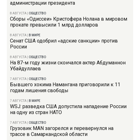
администрации президента
8 АВГУСТА
|
ОБЩЕСТВО
Сборы «Одиссеи» Кристофера Нолана в мировом
прокате превысили 1 млрд долларов
8 АВГУСТА
|
В МИРЕ
Сенат США одобрил «адские санкции» против
России
8 АВГУСТА
|
ОБЩЕСТВО
На 87-м году жизни скончался актер Абдуманнон
Убайдуллаев
7 АВГУСТА
|
ОБЩЕСТВО
Бывшего хокима Намангана приговорили к 11
годам лишения свободы
7 АВГУСТА
|
В МИРЕ
WSJ: разведка США допустила нападение России
на одну из стран НАТО
7 АВГУСТА
|
ОБЩЕСТВО
Грузовик MAN загорелся и перевернулся на
трассе в Самаркандской области