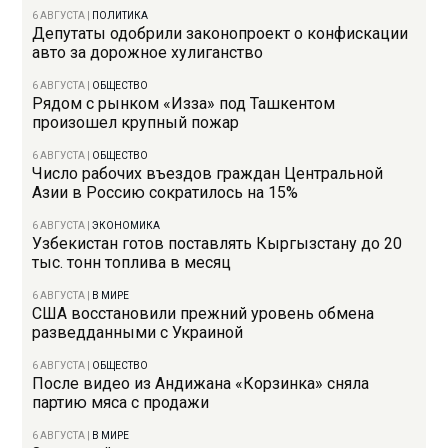
6 АВГУСТА
|
ПОЛИТИКА
Депутаты одобрили законопроект о конфискации
авто за дорожное хулиганство
6 АВГУСТА
|
ОБЩЕСТВО
Рядом с рынком «Изза» под Ташкентом
произошел крупный пожар
6 АВГУСТА
|
ОБЩЕСТВО
Число рабочих въездов граждан Центральной
Азии в Россию сократилось на 15%
6 АВГУСТА
|
ЭКОНОМИКА
Узбекистан готов поставлять Кыргызстану до 20
тыс. тонн топлива в месяц
6 АВГУСТА
|
В МИРЕ
США восстановили прежний уровень обмена
разведданными с Украиной
6 АВГУСТА
|
ОБЩЕСТВО
После видео из Андижана «Корзинка» сняла
партию мяса с продажи
6 АВГУСТА
|
В МИРЕ