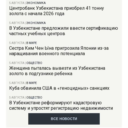
5 АВГУСТА
|
ЭКОНОМИКА
Центробанк Узбекистана приобрел 41 тонну
золота с начала 2026 года
5 АВГУСТА
|
ЭКОНОМИКА
В Узбекистане предложили ввести сертификацию
частных учебных центров
5 АВГУСТА
|
В МИРЕ
Сестра Ким Чен Ына пригрозила Японии из-за
наращивания военного потенциала
5 АВГУСТА
|
ОБЩЕСТВО
Женщина пыталась вывезти из Узбекистана
золото в подгузнике ребенка
5 АВГУСТА
|
В МИРЕ
Куба обвинила США в «геноцидных» санкциях
5 АВГУСТА
|
ОБЩЕСТВО
В Узбекистане реформируют кадастровую
систему и упростят регистрацию недвижимости
ВСЕ НОВОСТИ