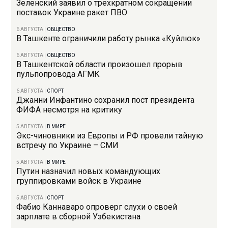
Зеленский заявил о трехкратном сокращении
поставок Украине ракет ПВО
6 АВГУСТА
|
ОБЩЕСТВО
В Ташкенте ограничили работу рынка «Куйлюк»
6 АВГУСТА
|
ОБЩЕСТВО
В Ташкентской области произошел прорыв
пульпопровода АГМК
6 АВГУСТА
|
СПОРТ
Джанни Инфантино сохранил пост президента
ФИФА несмотря на критику
5 АВГУСТА
|
В МИРЕ
Экс-чиновники из Европы и РФ провели тайную
встречу по Украине – СМИ
5 АВГУСТА
|
В МИРЕ
Путин назначил новых командующих
группировками войск в Украине
5 АВГУСТА
|
СПОРТ
Фабио Каннаваро опроверг слухи о своей
зарплате в сборной Узбекистана