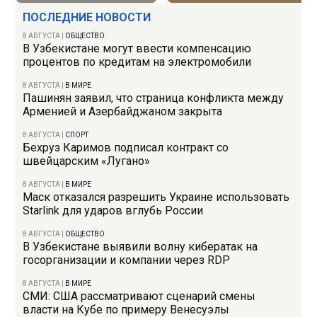
ПОСЛЕДНИЕ НОВОСТИ
8 АВГУСТА
|
ОБЩЕСТВО
В Узбекистане могут ввести компенсацию
процентов по кредитам на электромобили
8 АВГУСТА
|
В МИРЕ
Пашинян заявил, что страница конфликта между
Арменией и Азербайджаном закрыта
8 АВГУСТА
|
СПОРТ
Бехруз Каримов подписал контракт со
швейцарским «Лугано»
8 АВГУСТА
|
В МИРЕ
Маск отказался разрешить Украине использовать
Starlink для ударов вглубь России
8 АВГУСТА
|
ОБЩЕСТВО
В Узбекистане выявили волну кибератак на
госорганизации и компании через RDP
8 АВГУСТА
|
В МИРЕ
СМИ: США рассматривают сценарий смены
власти на Кубе по примеру Венесуэлы