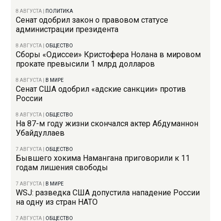
8 АВГУСТА
|
ПОЛИТИКА
Сенат одобрил закон о правовом статусе
администрации президента
8 АВГУСТА
|
ОБЩЕСТВО
Сборы «Одиссеи» Кристофера Нолана в мировом
прокате превысили 1 млрд долларов
8 АВГУСТА
|
В МИРЕ
Сенат США одобрил «адские санкции» против
России
8 АВГУСТА
|
ОБЩЕСТВО
На 87-м году жизни скончался актер Абдуманнон
Убайдуллаев
7 АВГУСТА
|
ОБЩЕСТВО
Бывшего хокима Намангана приговорили к 11
годам лишения свободы
7 АВГУСТА
|
В МИРЕ
WSJ: разведка США допустила нападение России
на одну из стран НАТО
7 АВГУСТА
|
ОБЩЕСТВО