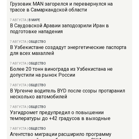
Грузовик MAN загорелся и перевернулся на
трассе в Самаркандской области
7 АВГУСТА
|
В МИРЕ
В Саудовской Аравии заподозрили Иран в
подготовке нападения
7 АВГУСТА
|
ОБЩЕСТВО
В Узбекистане создадут энергетические паспорта
для всех махаллей
7 АВГУСТА
|
ОБЩЕСТВО
Более 20 тонн винограда из Узбекистана не
допустили на рынок России
7 АВГУСТА
|
ОБЩЕСТВО
В Ургенче водитель BYD после ссоры протаранил
несколько автомобилей
7 АВГУСТА
|
ОБЩЕСТВО
Узгидромет предупредил о повышении
температуры до +42 градусов в выходные
7 АВГУСТА
|
ОБЩЕСТВО
Агентство миграции расширило программу