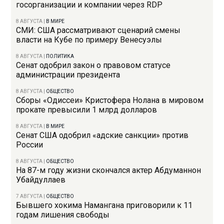
госорганизации и компании через RDP
8 АВГУСТА
|
В МИРЕ
СМИ: США рассматривают сценарий смены
власти на Кубе по примеру Венесуэлы
8 АВГУСТА
|
ПОЛИТИКА
Сенат одобрил закон о правовом статусе
администрации президента
8 АВГУСТА
|
ОБЩЕСТВО
Сборы «Одиссеи» Кристофера Нолана в мировом
прокате превысили 1 млрд долларов
8 АВГУСТА
|
В МИРЕ
Сенат США одобрил «адские санкции» против
России
8 АВГУСТА
|
ОБЩЕСТВО
На 87-м году жизни скончался актер Абдуманнон
Убайдуллаев
7 АВГУСТА
|
ОБЩЕСТВО
Бывшего хокима Намангана приговорили к 11
годам лишения свободы