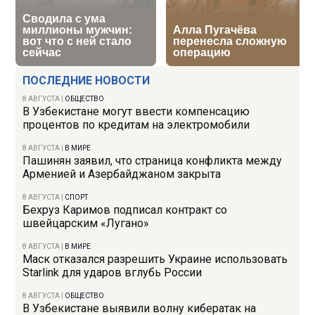
ПОСЛЕДНИЕ НОВОСТИ
8 АВГУСТА
|
ОБЩЕСТВО
В Узбекистане могут ввести компенсацию
процентов по кредитам на электромобили
8 АВГУСТА
|
В МИРЕ
Пашинян заявил, что страница конфликта между
Арменией и Азербайджаном закрыта
8 АВГУСТА
|
СПОРТ
Бехруз Каримов подписал контракт со
швейцарским «Лугано»
8 АВГУСТА
|
В МИРЕ
Маск отказался разрешить Украине использовать
Starlink для ударов вглубь России
8 АВГУСТА
|
ОБЩЕСТВО
В Узбекистане выявили волну кибератак на