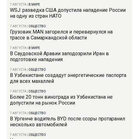
7 АВГУСТА
|
В МИРЕ
WSJ: разведка США допустила нападение России
на одну из стран НАТО
7 АВГУСТА
|
ОБЩЕСТВО
Грузовик MAN загорелся и перевернулся на
трассе в Самаркандской области
7 АВГУСТА
|
В МИРЕ
В Саудовской Аравии заподозрили Иран в
подготовке нападения
7 АВГУСТА
|
ОБЩЕСТВО
В Узбекистане создадут энергетические паспорта
для всех махаллей
7 АВГУСТА
|
ОБЩЕСТВО
Более 20 тонн винограда из Узбекистана не
допустили на рынок России
7 АВГУСТА
|
ОБЩЕСТВО
В Ургенче водитель BYD после ссоры протаранил
несколько автомобилей
7 АВГУСТА
|
ОБЩЕСТВО