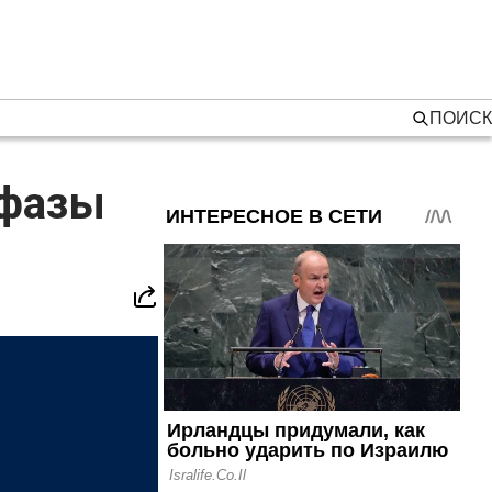
ПОИСК
 фазы