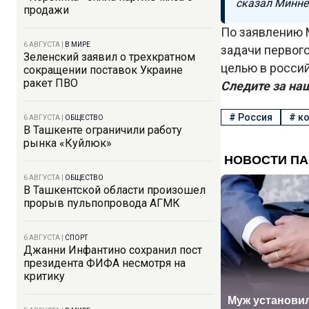
сказал Минне
продажи
По заявлению 
6 АВГУСТА
|
В МИРЕ
задачи первого
Зеленский заявил о трехкратном
целью в росси
сокращении поставок Украине
ракет ПВО
Следите за на
#
Россия
#
ко
6 АВГУСТА
|
ОБЩЕСТВО
В Ташкенте ограничили работу
рынка «Куйлюк»
6 АВГУСТА
|
ОБЩЕСТВО
В Ташкентской области произошел
прорыв пульпопровода АГМК
6 АВГУСТА
|
СПОРТ
Джанни Инфантино сохранил пост
президента ФИФА несмотря на
критику