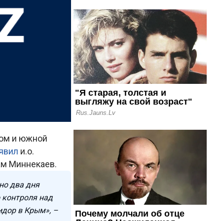
сом и южной
явил
и.о.
ам Миннекаев.
но два дня
о контроля над
идор в Крым», –