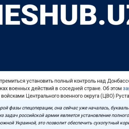
стремиться установить полный контроль над Донбас
ках военных действий в соседней стране. Об этом
за
войсками Центрального военного округа (ЦВО) Руст
рой фазы спецоперации, она сейчас уже началась, букваль
 из задач российской армии является установление полног
южной Украиной, это позволит обеспечить сухопутный кор