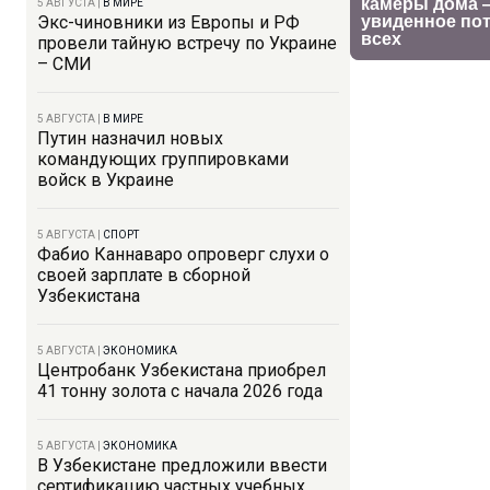
5 АВГУСТА
|
В МИРЕ
Экс-чиновники из Европы и РФ
провели тайную встречу по Украине
– СМИ
5 АВГУСТА
|
В МИРЕ
Путин назначил новых
командующих группировками
войск в Украине
5 АВГУСТА
|
СПОРТ
Фабио Каннаваро опроверг слухи о
своей зарплате в сборной
Узбекистана
5 АВГУСТА
|
ЭКОНОМИКА
Центробанк Узбекистана приобрел
41 тонну золота с начала 2026 года
5 АВГУСТА
|
ЭКОНОМИКА
В Узбекистане предложили ввести
сертификацию частных учебных