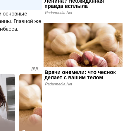
и основные
аины. Главной же
нбасса.