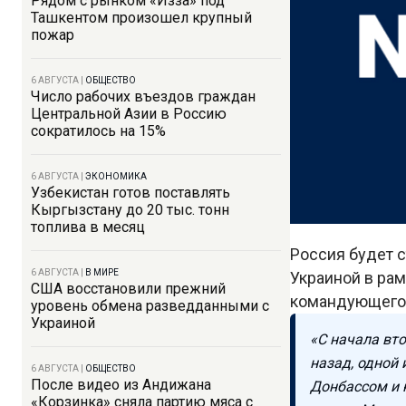
Рядом с рынком «Изза» под
Ташкентом произошел крупный
пожар
6 АВГУСТА
|
ОБЩЕСТВО
Число рабочих въездов граждан
Центральной Азии в Россию
сократилось на 15%
6 АВГУСТА
|
ЭКОНОМИКА
Узбекистан готов поставлять
Кыргызстану до 20 тыс. тонн
топлива в месяц
Россия будет 
6 АВГУСТА
|
В МИРЕ
Украиной в рам
США восстановили прежний
командующего 
уровень обмена разведданными с
Украиной
«С начала вто
назад, одной
6 АВГУСТА
|
ОБЩЕСТВО
После видео из Андижана
Донбассом и 
«Корзинка» сняла партию мяса с