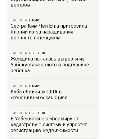
центров
5 АВГУСТА
|
В МИРЕ
Сестра Ким Чен Ына пригрозила
Японии из-за наращивания
военного потенциала
5 АВГУСТА
|
ОБЩЕСТВО
Женщина пыталась вывезти из
Узбекистана золото в подгузнике
ребенка
5 АВГУСТА
|
В МИРЕ
Куба обвинила США в
«геноцидных» санкциях
5 АВГУСТА
|
ОБЩЕСТВО
В Узбекистане реформируют
кадастровую систему и упростят
регистрацию недвижимости