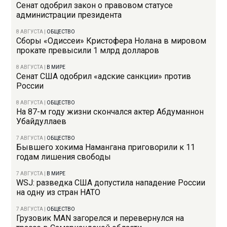
Сенат одобрил закон о правовом статусе
администрации президента
8 АВГУСТА
|
ОБЩЕСТВО
Сборы «Одиссеи» Кристофера Нолана в мировом
прокате превысили 1 млрд долларов
8 АВГУСТА
|
В МИРЕ
Сенат США одобрил «адские санкции» против
России
8 АВГУСТА
|
ОБЩЕСТВО
На 87-м году жизни скончался актер Абдуманнон
Убайдуллаев
7 АВГУСТА
|
ОБЩЕСТВО
Бывшего хокима Намангана приговорили к 11
годам лишения свободы
7 АВГУСТА
|
В МИРЕ
WSJ: разведка США допустила нападение России
на одну из стран НАТО
7 АВГУСТА
|
ОБЩЕСТВО
Грузовик MAN загорелся и перевернулся на