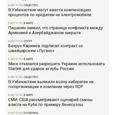
8 АВГУСТА
|
ОБЩЕСТВО
В Узбекистане могут ввести компенсацию
процентов по кредитам на электромобили
8 АВГУСТА
|
В МИРЕ
Пашинян заявил, что страница конфликта между
Арменией и Азербайджаном закрыта
8 АВГУСТА
|
СПОРТ
Бехруз Каримов подписал контракт со
швейцарским «Лугано»
8 АВГУСТА
|
В МИРЕ
Маск отказался разрешить Украине использовать
Starlink для ударов вглубь России
8 АВГУСТА
|
ОБЩЕСТВО
В Узбекистане выявили волну кибератак на
госорганизации и компании через RDP
8 АВГУСТА
|
В МИРЕ
СМИ: США рассматривают сценарий смены
власти на Кубе по примеру Венесуэлы
8 АВГУСТА
|
ПОЛИТИКА