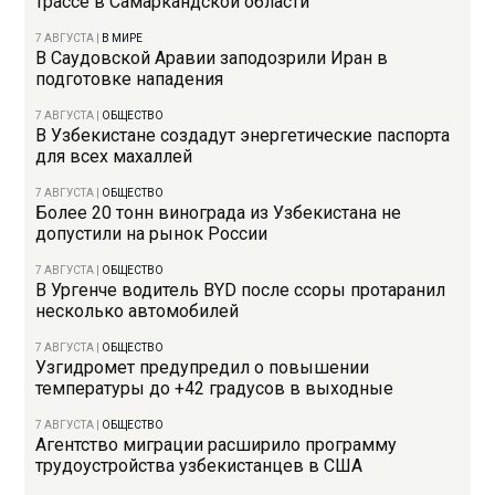
трассе в Самаркандской области
7 АВГУСТА
|
В МИРЕ
В Саудовской Аравии заподозрили Иран в
подготовке нападения
7 АВГУСТА
|
ОБЩЕСТВО
В Узбекистане создадут энергетические паспорта
для всех махаллей
7 АВГУСТА
|
ОБЩЕСТВО
Более 20 тонн винограда из Узбекистана не
допустили на рынок России
7 АВГУСТА
|
ОБЩЕСТВО
В Ургенче водитель BYD после ссоры протаранил
несколько автомобилей
7 АВГУСТА
|
ОБЩЕСТВО
Узгидромет предупредил о повышении
температуры до +42 градусов в выходные
7 АВГУСТА
|
ОБЩЕСТВО
Агентство миграции расширило программу
трудоустройства узбекистанцев в США