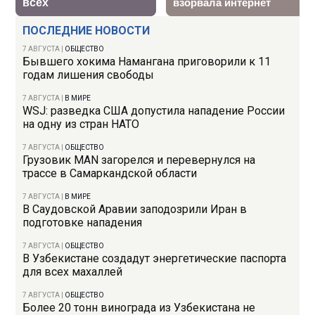
ПОСЛЕДНИЕ НОВОСТИ
7 АВГУСТА
|
ОБЩЕСТВО
Бывшего хокима Намангана приговорили к 11
годам лишения свободы
7 АВГУСТА
|
В МИРЕ
WSJ: разведка США допустила нападение России
на одну из стран НАТО
7 АВГУСТА
|
ОБЩЕСТВО
Грузовик MAN загорелся и перевернулся на
трассе в Самаркандской области
7 АВГУСТА
|
В МИРЕ
В Саудовской Аравии заподозрили Иран в
подготовке нападения
7 АВГУСТА
|
ОБЩЕСТВО
В Узбекистане создадут энергетические паспорта
для всех махаллей
7 АВГУСТА
|
ОБЩЕСТВО
Более 20 тонн винограда из Узбекистана не