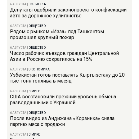
6 АВГУСТА
|
ПОЛИТИКА
Депутаты одобрили законопроект о конфискации
авто за дорожное хулиганство
6 АВГУСТА
|
ОБЩЕСТВО
Рядом с рынком «Изза» под Ташкентом
произошел крупный пожар
6 АВГУСТА
|
ОБЩЕСТВО
Число рабочих въездов граждан Центральной
Азии в Россию сократилось на 15%
6 АВГУСТА
|
ЭКОНОМИКА
Узбекистан готов поставлять Кыргызстану до 20
тыс. тонн топлива в месяц
6 АВГУСТА
|
В МИРЕ
США восстановили прежний уровень обмена
разведданными с Украиной
6 АВГУСТА
|
ОБЩЕСТВО
После видео из Андижана «Корзинка» сняла
партию мяса с продажи
6 АВГУСТА
|
В МИРЕ