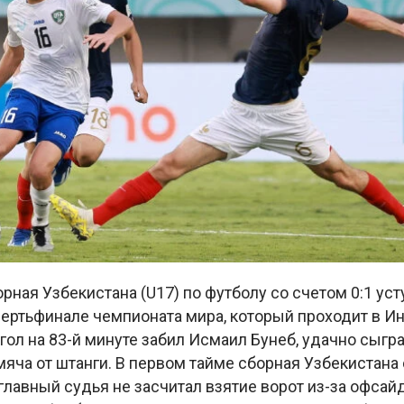
ная Узбекистана (U17) по футболу со счетом 0:1 ус
вертьфинале чемпионата мира, который проходит в И
ол на 83-й минуте забил Исмаил Бунеб, удачно сыгр
мяча от штанги. В первом тайме сборная Узбекистана
 главный судья не засчитал взятие ворот из-за офсайд