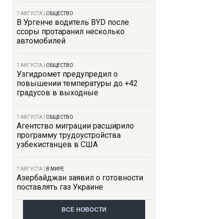
7 АВГУСТА
|
ОБЩЕСТВО
В Ургенче водитель BYD после
ссоры протаранил несколько
автомобилей
7 АВГУСТА
|
ОБЩЕСТВО
Узгидромет предупредил о
повышении температуры до +42
градусов в выходные
7 АВГУСТА
|
ОБЩЕСТВО
Агентство миграции расширило
программу трудоустройства
узбекистанцев в США
7 АВГУСТА
|
В МИРЕ
Азербайджан заявил о готовности
поставлять газ Украине
ВСЕ НОВОСТИ