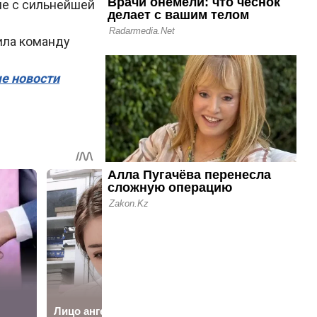
ле с сильнейшей
ила команду
ые новости