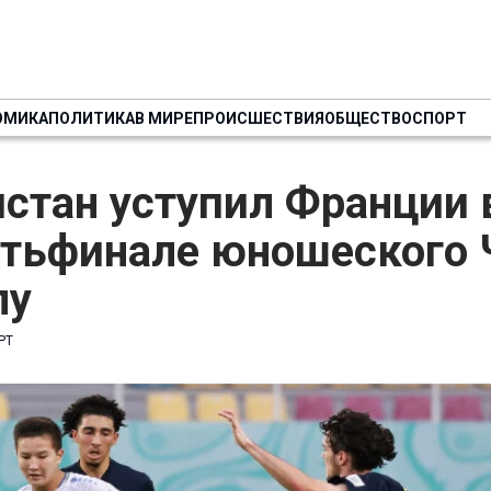
ОМИКА
ПОЛИТИКА
В МИРЕ
ПРОИСШЕСТВИЯ
ОБЩЕСТВО
СПОРТ
стан уступил Франции 
ртьфинале юношеского 
лу
РТ