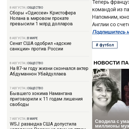
Теперь францу
8 АВГУСТА
|
ОБЩЕСТВО
командой из п
Сборы «Одиссеи» Кристофера
Напомним, юно
Нолана в мировом прокате
превысили 1 млрд долларов
Англии со счето
Подпишитесь н
8 АВГУСТА
|
В МИРЕ
Сенат США одобрил «адские
#
футбол
санкции» против России
8 АВГУСТА
|
ОБЩЕСТВО
На 87-м году жизни скончался актер
Абдуманнон Убайдуллаев
7 АВГУСТА
|
ОБЩЕСТВО
Бывшего хокима Намангана
приговорили к 11 годам лишения
свободы
7 АВГУСТА
|
В МИРЕ
WSJ: разведка США допустила