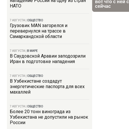
нападение России на одну из стран
НАТО
7 АВГУСТА
|
ОБЩЕСТВО
Грузовик MAN загорелся и
перевернулся на трассе в
Самаркандской области
7 АВГУСТА
|
В МИРЕ
В Саудовской Аравии заподозрили
Иран в подготовке нападения
7 АВГУСТА
|
ОБЩЕСТВО
В Узбекистане создадут
энергетические паспорта для всех
махаллей
7 АВГУСТА
|
ОБЩЕСТВО
Более 20 тонн винограда из
Узбекистана не допустили на рынок
России