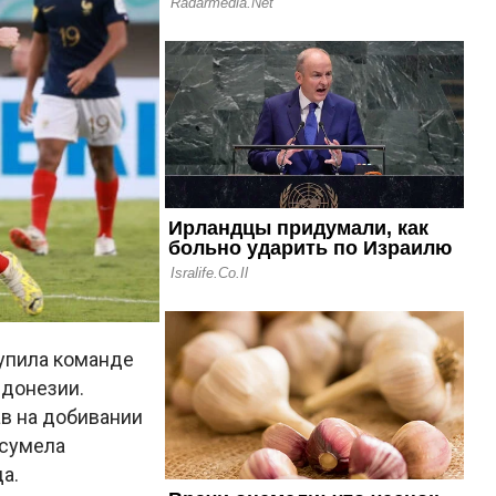
тупила команде
ндонезии.
ав на добивании
 сумела
а.