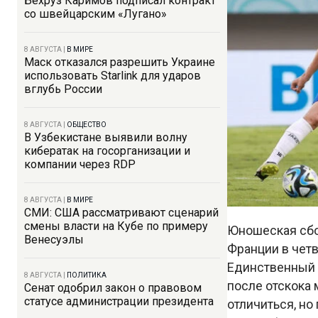
Бехруз Каримов подписал контракт
со швейцарским «Лугано»
8 АВГУСТА
|
В МИРЕ
Маск отказался разрешить Украине
использовать Starlink для ударов
вглубь России
8 АВГУСТА
|
ОБЩЕСТВО
В Узбекистане выявили волну
кибератак на госорганизации и
компании через RDP
8 АВГУСТА
|
В МИРЕ
СМИ: США рассматривают сценарий
смены власти на Кубе по примеру
Юношеская сбор
Венесуэлы
Франции в чет
Единственный г
8 АВГУСТА
|
ПОЛИТИКА
после отскока 
Сенат одобрил закон о правовом
статусе администрации президента
отличиться, но