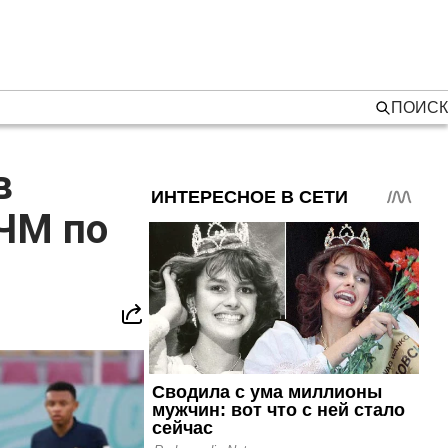
ПОИСК
в
ЧМ по