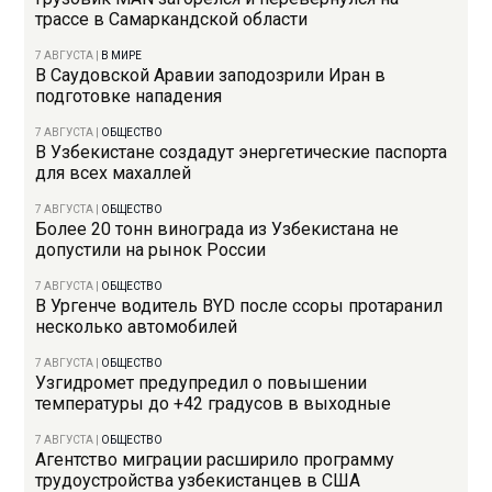
трассе в Самаркандской области
7 АВГУСТА
|
В МИРЕ
В Саудовской Аравии заподозрили Иран в
подготовке нападения
7 АВГУСТА
|
ОБЩЕСТВО
В Узбекистане создадут энергетические паспорта
для всех махаллей
7 АВГУСТА
|
ОБЩЕСТВО
Более 20 тонн винограда из Узбекистана не
допустили на рынок России
7 АВГУСТА
|
ОБЩЕСТВО
В Ургенче водитель BYD после ссоры протаранил
несколько автомобилей
7 АВГУСТА
|
ОБЩЕСТВО
Узгидромет предупредил о повышении
температуры до +42 градусов в выходные
7 АВГУСТА
|
ОБЩЕСТВО
Агентство миграции расширило программу
трудоустройства узбекистанцев в США