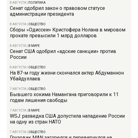
8 АВГУСТА
|
ПОЛИТИКА
Сенат одобрил закон о правовом статусе
администрации президента
8 АВГУСТА
|
ОБЩЕСТВО
Сборы «Одиссеи» Кристофера Нолана в мировом
прокате превысили 1 млрд долларов
8 АВГУСТА
|
В МИРЕ
Сенат США одобрил «адские санкции» против
России
8 АВГУСТА
|
ОБЩЕСТВО
На 87-м году жизни скончался актер Абдуманнон
Убайдуллаев
7 АВГУСТА
|
ОБЩЕСТВО
Бывшего хокима Намангана приговорили к 11
годам лишения свободы
7 АВГУСТА
|
В МИРЕ
WSJ: разведка США допустила нападение России
на одну из стран НАТО
7 АВГУСТА
|
ОБЩЕСТВО
Грузовик MAN загорелся и перевернулся на