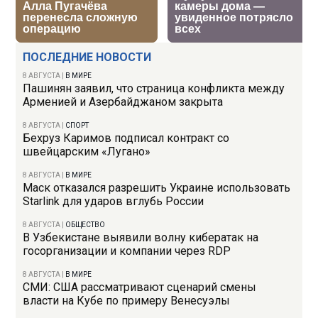
ПОСЛЕДНИЕ НОВОСТИ
8 АВГУСТА
|
В МИРЕ
Пашинян заявил, что страница конфликта между
Арменией и Азербайджаном закрыта
8 АВГУСТА
|
СПОРТ
Бехруз Каримов подписал контракт со
швейцарским «Лугано»
8 АВГУСТА
|
В МИРЕ
Маск отказался разрешить Украине использовать
Starlink для ударов вглубь России
8 АВГУСТА
|
ОБЩЕСТВО
В Узбекистане выявили волну кибератак на
госорганизации и компании через RDP
8 АВГУСТА
|
В МИРЕ
СМИ: США рассматривают сценарий смены
власти на Кубе по примеру Венесуэлы