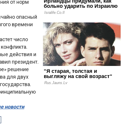
ния от норм
ычайно опасный
лгого времени
астет число
 конфликта.
ные действия и
бавил президент.
ое» решение
ва для двух
 государства.
ринципиальную
ые новости