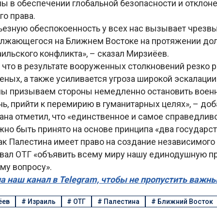
ы в обеспечении глобальной безопасности и отклоне
о права.
ьезную обеспокоенность у всех нас вызывает чрезв
олжающегося на Ближнем Востоке на протяжении до
ильского конфликта», – сказал Мирзиёев.
 что в результате вооруженных столкновений резко р
еных, а также усиливается угроза широкой эскалации
 мы призываем стороны немедленно остановить воен
нь, прийти к перемирию в гуманитарных целях», – до
ана отметил, что «единственное и самое справедлив
но быть принято на основе принципа «два государст
как Палестина имеет право на создание независимого
вал ОТГ «объявить всему миру нашу единодушную п
му вопросу».
а наш канал в Telegram, чтобы не пропустить важн
ёев
#
Израиль
#
ОТГ
#
Палестина
#
Ближний Восток