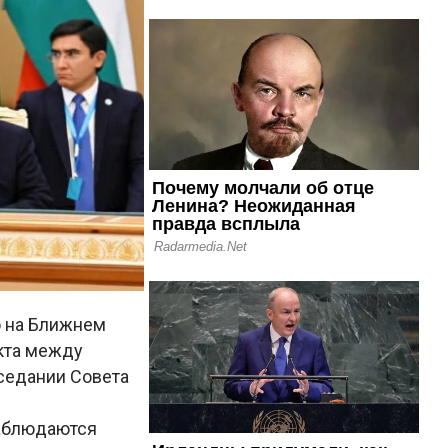
ю на Ближнем
икта между
аседании Совета
наблюдаются