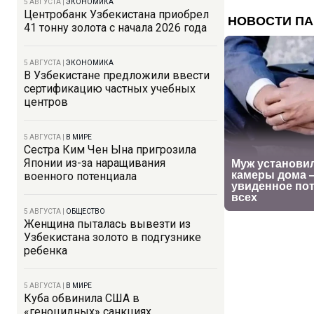
5 АВГУСТА
|
ЭКОНОМИКА
Центробанк Узбекистана приобрел
41 тонну золота с начала 2026 года
5 АВГУСТА
|
ЭКОНОМИКА
В Узбекистане предложили ввести
сертификацию частных учебных
центров
5 АВГУСТА
|
В МИРЕ
Сестра Ким Чен Ына пригрозила
Японии из-за наращивания
военного потенциала
5 АВГУСТА
|
ОБЩЕСТВО
Женщина пыталась вывезти из
Узбекистана золото в подгузнике
ребенка
5 АВГУСТА
|
В МИРЕ
Куба обвинила США в
«геноцидных» санкциях