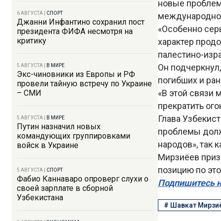
новые проблем
6 АВГУСТА
|
СПОРТ
международног
Джанни Инфантино сохранил пост
«Особенно сер
президента ФИФА несмотря на
критику
характер прод
палестино-изра
Он подчеркнул,
5 АВГУСТА
|
В МИРЕ
Экс-чиновники из Европы и РФ
погибших и ран
провели тайную встречу по Украине
«В этой связи
– СМИ
прекратить ого
Глава Узбекист
5 АВГУСТА
|
В МИРЕ
Путин назначил новых
проблемы долж
командующих группировками
народов», так 
войск в Украине
Мирзиёев приз
позицию по это
5 АВГУСТА
|
СПОРТ
Фабио Каннаваро опроверг слухи о
Подпишитесь н
своей зарплате в сборной
Узбекистана
#
Шавкат Мирзи