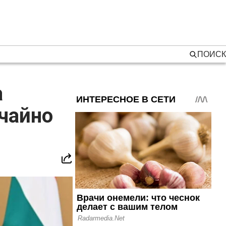
ПОИСК
а
чайно