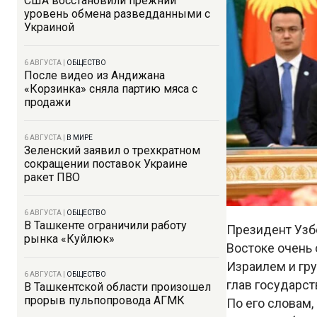
США восстановили прежний
уровень обмена разведданными с
Украиной
6 АВГУСТА
|
ОБЩЕСТВО
После видео из Андижана
«Корзинка» сняла партию мяса с
продажи
6 АВГУСТА
|
В МИРЕ
Зеленский заявил о трехкратном
сокращении поставок Украине
ракет ПВО
6 АВГУСТА
|
ОБЩЕСТВО
В Ташкенте ограничили работу
Президент Узб
рынка «Куйлюк»
Востоке очень 
Израилем и гру
6 АВГУСТА
|
ОБЩЕСТВО
глав государст
В Ташкентской области произошел
прорыв пульпопровода АГМК
По его словам