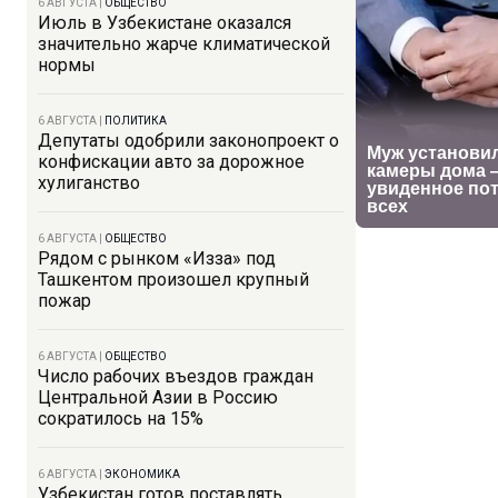
6 АВГУСТА
|
ОБЩЕСТВО
Июль в Узбекистане оказался
значительно жарче климатической
нормы
6 АВГУСТА
|
ПОЛИТИКА
Депутаты одобрили законопроект о
конфискации авто за дорожное
хулиганство
6 АВГУСТА
|
ОБЩЕСТВО
Рядом с рынком «Изза» под
Ташкентом произошел крупный
пожар
6 АВГУСТА
|
ОБЩЕСТВО
Число рабочих въездов граждан
Центральной Азии в Россию
сократилось на 15%
6 АВГУСТА
|
ЭКОНОМИКА
Узбекистан готов поставлять