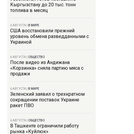
Кыргызстану до 20 тыс. тонн
топлива в месяц
6 АВГУСТА
|
В МИРЕ
США восстановили прежний
уровень обмена разведданными с
Украиной
6 АВГУСТА
|
ОБЩЕСТВО
После видео из Андижана
«Корзинка» сняла партию мяса с
продажи
6 АВГУСТА
|
В МИРЕ
Зеленский заявил о трехкратном
сокращении поставок Украине
ракет ПВО
6 АВГУСТА
|
ОБЩЕСТВО
В Ташкенте ограничили работу
рынка «Куйлюк»