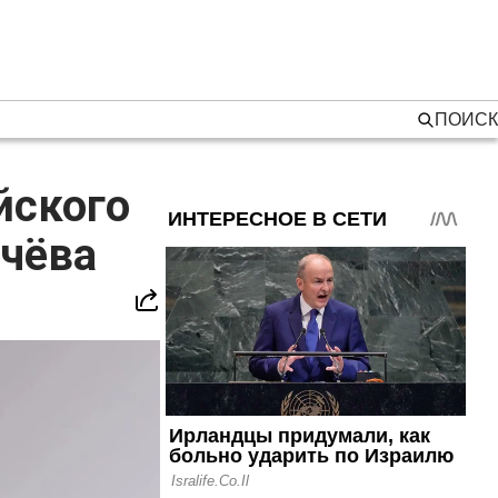
ПОИСК
йского
чёва