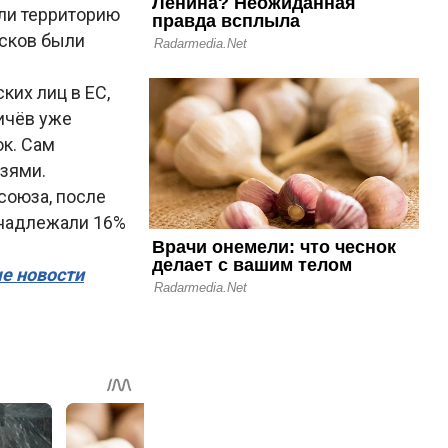
яли территорию
ысков были
ких лиц в ЕС,
мичёв уже
ок. Сам
зями.
союза, после
инадлежали 16%
ые новости