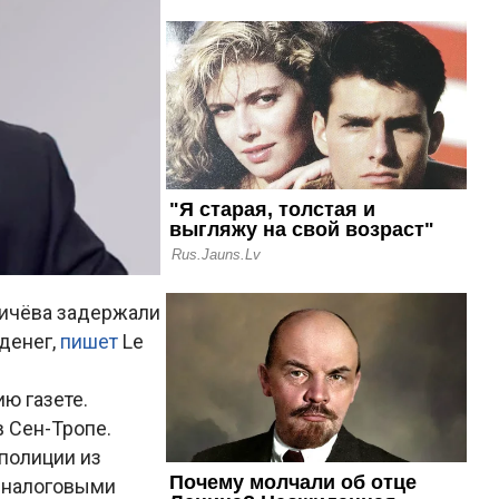
мичёвa задержали
денег,
пишет
Le
ю газете.
в Сен-Тропе.
 полиции из
и налоговыми