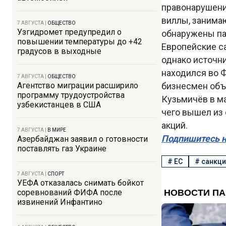
правонарушени
виллы, занима
7 АВГУСТА
|
ОБЩЕСТВО
Узгидромет предупредил о
обнаружены па
повышении температуры до +42
Европейские с
градусов в выходные
однако источни
находился во 
7 АВГУСТА
|
ОБЩЕСТВО
Агентство миграции расширило
бизнесмен объ
программу трудоустройства
Кузьмичёв в ма
узбекистанцев в США
чего вышел из 
акций.
7 АВГУСТА
|
В МИРЕ
Подпишитесь н
Азербайджан заявил о готовности
поставлять газ Украине
#
ЕС
#
санкци
7 АВГУСТА
|
СПОРТ
УЕФА отказалась снимать бойкот
соревнований ФИФА после
извинений Инфантино