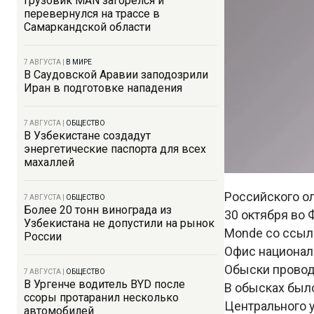
Грузовик MAN загорелся и
перевернулся на трассе в
Самаркандской области
7 АВГУСТА
|
В МИРЕ
В Саудовской Аравии заподозрили
Иран в подготовке нападения
7 АВГУСТА
|
ОБЩЕСТВО
В Узбекистане создадут
энергетические паспорта для всех
махаллей
Российского о
7 АВГУСТА
|
ОБЩЕСТВО
Более 20 тонн винограда из
30 октября во 
Узбекистана не допустили на рынок
Monde со ссыл
России
Офис национал
Обыски проводи
7 АВГУСТА
|
ОБЩЕСТВО
В Ургенче водитель BYD после
В обысках было
ссоры протаранил несколько
Центрального 
автомобилей