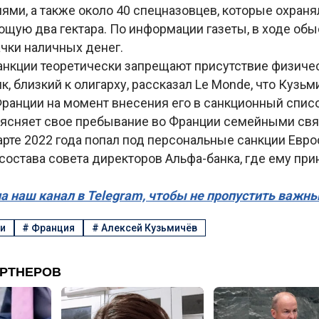
ями, а также около 40 спецназовцев, которые охран
ющую два гектара. По информации газеты, в ходе об
чки наличных денег.
анкции теоретически запрещают присутствие физичес
к, близкий к олигарху, рассказал Le Monde, что Кузь
Франции на момент внесения его в санкционный спис
ясняет свое пребывание во Франции семейными свя
рте 2022 года попал под персональные санкции Евро
состава совета директоров Альфа-банка, где ему пр
а наш канал в Telegram, чтобы не пропустить важн
и
#
Франция
#
Алексей Кузьмичёв