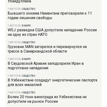
Убайдуллаев
7 АВГУСТА
|
ОБЩЕСТВО
Бывшего хокима Намангана приговорили к 11
годам лишения свободы
7 АВГУСТА
|
В МИРЕ
WSJ: разведка США допустила нападение России
на одну из стран НАТО
7 АВГУСТА
|
ОБЩЕСТВО
Грузовик MAN загорелся и перевернулся на
трассе в Самаркандской области
7 АВГУСТА
|
В МИРЕ
В Саудовской Аравии заподозрили Иран в
подготовке нападения
7 АВГУСТА
|
ОБЩЕСТВО
В Узбекистане создадут энергетические паспорта
для всех махаллей
7 АВГУСТА
|
ОБЩЕСТВО
Более 20 тонн винограда из Узбекистана не
допустили на рынок России