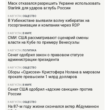
Маск отказался разрешить Украине использовать
Starlink для ударов вглубь России
8 АВГУСТА
|
ОБЩЕСТВО
В Узбекистане выявили волну кибератак на
госорганизации и компании через RDP
8 АВГУСТА
|
В МИРЕ
СМИ: США рассматривают сценарий смены
власти на Кубе по примеру Венесуэлы
8 АВГУСТА
|
ПОЛИТИКА
Сенат одобрил закон о правовом статусе
администрации президента
8 АВГУСТА
|
ОБЩЕСТВО
Сборы «Одиссеи» Кристофера Нолана в мировом
прокате превысили 1 млрд долларов
8 АВГУСТА
|
В МИРЕ
Сенат США одобрил «адские санкции» против
России
8 АВГУСТА
|
ОБЩЕСТВО
На 87-м году жизни скончался актер Абдуманнон