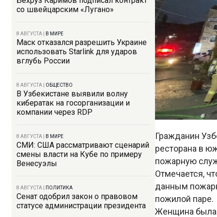
Бехруз Каримов подписал контракт
со швейцарским «Лугано»
8 АВГУСТА
|
В МИРЕ
Маск отказался разрешить Украине
использовать Starlink для ударов
вглубь России
8 АВГУСТА
|
ОБЩЕСТВО
В Узбекистане выявили волну
кибератак на госорганизации и
компании через RDP
Гражданин Узб
8 АВГУСТА
|
В МИРЕ
СМИ: США рассматривают сценарий
ресторана в ю
смены власти на Кубе по примеру
пожарную служ
Венесуэлы
Отмечается, чт
данным пожарн
8 АВГУСТА
|
ПОЛИТИКА
Сенат одобрил закон о правовом
пожилой паре.
статусе администрации президента
Женщина была о