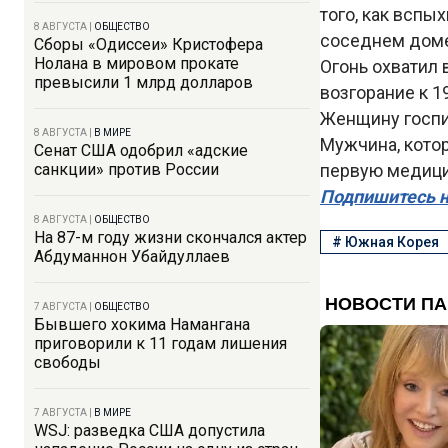
того, как вспы
8 АВГУСТА
|
ОБЩЕСТВО
соседнем доме
Сборы «Одиссеи» Кристофера
Нолана в мировом прокате
Огонь охватил
превысили 1 млрд долларов
возгорание к 1
Женщину госпи
8 АВГУСТА
|
В МИРЕ
Мужчина, котор
Сенат США одобрил «адские
санкции» против России
первую медици
Подпишитесь н
8 АВГУСТА
|
ОБЩЕСТВО
На 87-м году жизни скончался актер
#
Южная Корея
Абдуманнон Убайдуллаев
7 АВГУСТА
|
ОБЩЕСТВО
Бывшего хокима Намангана
приговорили к 11 годам лишения
свободы
7 АВГУСТА
|
В МИРЕ
WSJ: разведка США допустила