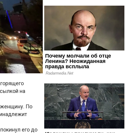
 горящего
ссылкой на
 женщину. По
ринадлежит
 покинул его до