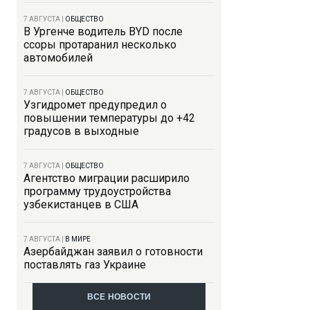
7 АВГУСТА
|
ОБЩЕСТВО
В Ургенче водитель BYD после
ссоры протаранил несколько
автомобилей
7 АВГУСТА
|
ОБЩЕСТВО
Узгидромет предупредил о
повышении температуры до +42
градусов в выходные
7 АВГУСТА
|
ОБЩЕСТВО
Агентство миграции расширило
программу трудоустройства
узбекистанцев в США
7 АВГУСТА
|
В МИРЕ
Азербайджан заявил о готовности
поставлять газ Украине
ВСЕ НОВОСТИ