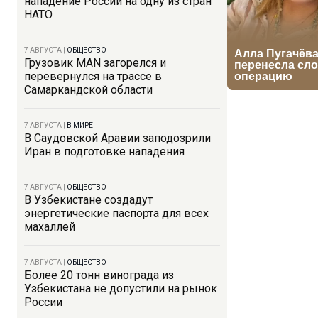
нападение России на одну из стран
НАТО
7 АВГУСТА
|
ОБЩЕСТВО
Грузовик MAN загорелся и
перевернулся на трассе в
Самаркандской области
7 АВГУСТА
|
В МИРЕ
В Саудовской Аравии заподозрили
Иран в подготовке нападения
7 АВГУСТА
|
ОБЩЕСТВО
В Узбекистане создадут
энергетические паспорта для всех
махаллей
7 АВГУСТА
|
ОБЩЕСТВО
Более 20 тонн винограда из
Узбекистана не допустили на рынок
России