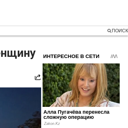
ПОИСК
енщину