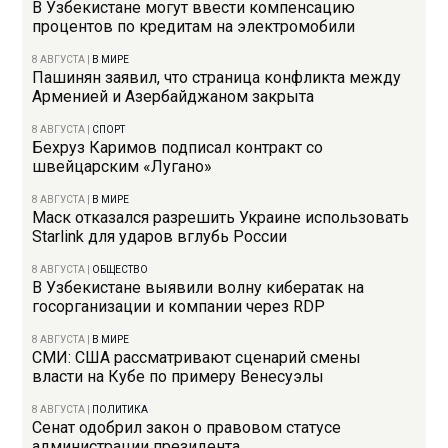
В Узбекистане могут ввести компенсацию
процентов по кредитам на электромобили
8 АВГУСТА
|
В МИРЕ
Пашинян заявил, что страница конфликта между
Арменией и Азербайджаном закрыта
8 АВГУСТА
|
СПОРТ
Бехруз Каримов подписал контракт со
швейцарским «Лугано»
8 АВГУСТА
|
В МИРЕ
Маск отказался разрешить Украине использовать
Starlink для ударов вглубь России
8 АВГУСТА
|
ОБЩЕСТВО
В Узбекистане выявили волну кибератак на
госорганизации и компании через RDP
8 АВГУСТА
|
В МИРЕ
СМИ: США рассматривают сценарий смены
власти на Кубе по примеру Венесуэлы
8 АВГУСТА
|
ПОЛИТИКА
Сенат одобрил закон о правовом статусе
администрации президента