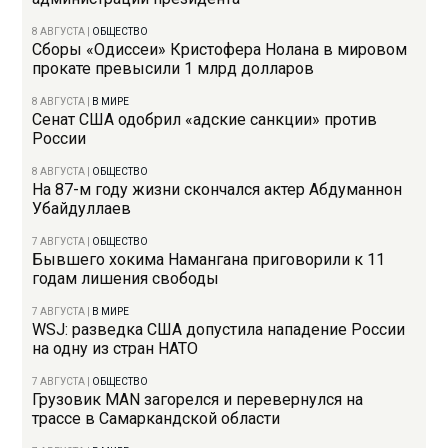
8 АВГУСТА
|
ОБЩЕСТВО
Сборы «Одиссеи» Кристофера Нолана в мировом
прокате превысили 1 млрд долларов
8 АВГУСТА
|
В МИРЕ
Сенат США одобрил «адские санкции» против
России
8 АВГУСТА
|
ОБЩЕСТВО
На 87-м году жизни скончался актер Абдуманнон
Убайдуллаев
7 АВГУСТА
|
ОБЩЕСТВО
Бывшего хокима Намангана приговорили к 11
годам лишения свободы
7 АВГУСТА
|
В МИРЕ
WSJ: разведка США допустила нападение России
на одну из стран НАТО
7 АВГУСТА
|
ОБЩЕСТВО
Грузовик MAN загорелся и перевернулся на
трассе в Самаркандской области