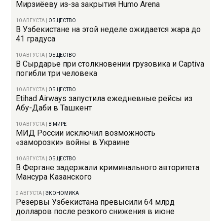
Мирзиёеву из-за закрытия Humo Arena
10 АВГУСТА
|
ОБЩЕСТВО
В Узбекистане на этой неделе ожидается жара до
41 градуса
10 АВГУСТА
|
ОБЩЕСТВО
В Сырдарье при столкновении грузовика и Captiva
погибли три человека
10 АВГУСТА
|
ОБЩЕСТВО
Etihad Airways запустила ежедневные рейсы из
Абу-Даби в Ташкент
10 АВГУСТА
|
В МИРЕ
МИД России исключил возможность
«заморозки» войны в Украине
10 АВГУСТА
|
ОБЩЕСТВО
В Фергане задержали криминального авторитета
Мансура Казанского
9 АВГУСТА
|
ЭКОНОМИКА
Резервы Узбекистана превысили 64 млрд
долларов после резкого снижения в июне