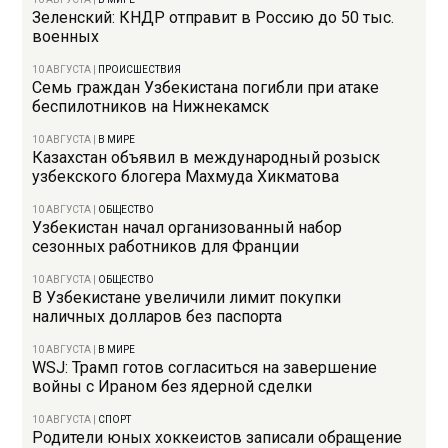
Зеленский: КНДР отправит в Россию до 50 тыс.
военных
10 АВГУСТА
|
ПРОИСШЕСТВИЯ
Семь граждан Узбекистана погибли при атаке
беспилотников на Нижнекамск
10 АВГУСТА
|
В МИРЕ
Казахстан объявил в международный розыск
узбекского блогера Махмуда Хикматова
10 АВГУСТА
|
ОБЩЕСТВО
Узбекистан начал организованный набор
сезонных работников для Франции
10 АВГУСТА
|
ОБЩЕСТВО
В Узбекистане увеличили лимит покупки
наличных долларов без паспорта
10 АВГУСТА
|
В МИРЕ
WSJ: Трамп готов согласиться на завершение
войны с Ираном без ядерной сделки
10 АВГУСТА
|
СПОРТ
Родители юных хоккеистов записали обращение