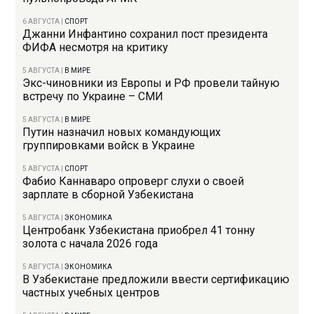
6 АВГУСТА
|
СПОРТ
Джанни Инфантино сохранил пост президента
ФИФА несмотря на критику
5 АВГУСТА
|
В МИРЕ
Экс-чиновники из Европы и РФ провели тайную
встречу по Украине – СМИ
5 АВГУСТА
|
В МИРЕ
Путин назначил новых командующих
группировками войск в Украине
5 АВГУСТА
|
СПОРТ
Фабио Каннаваро опроверг слухи о своей
зарплате в сборной Узбекистана
5 АВГУСТА
|
ЭКОНОМИКА
Центробанк Узбекистана приобрел 41 тонну
золота с начала 2026 года
5 АВГУСТА
|
ЭКОНОМИКА
В Узбекистане предложили ввести сертификацию
частных учебных центров