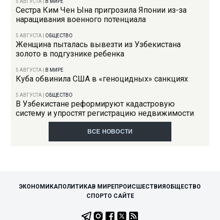
5 АВГУСТА
|
В МИРЕ
Сестра Ким Чен Ына пригрозила Японии из-за
наращивания военного потенциала
5 АВГУСТА
|
ОБЩЕСТВО
Женщина пыталась вывезти из Узбекистана
золото в подгузнике ребенка
5 АВГУСТА
|
В МИРЕ
Куба обвинила США в «геноцидных» санкциях
5 АВГУСТА
|
ОБЩЕСТВО
В Узбекистане реформируют кадастровую
систему и упростят регистрацию недвижимости
ВСЕ НОВОСТИ
ЭКОНОМИКА
ПОЛИТИКА
В МИРЕ
ПРОИСШЕСТВИЯ
ОБЩЕСТВО
СПОРТ
О САЙТЕ