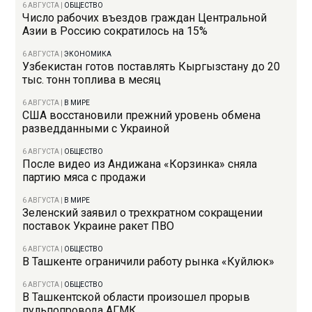
6 АВГУСТА
|
ОБЩЕСТВО
Число рабочих въездов граждан Центральной
Азии в Россию сократилось на 15%
6 АВГУСТА
|
ЭКОНОМИКА
Узбекистан готов поставлять Кыргызстану до 20
тыс. тонн топлива в месяц
6 АВГУСТА
|
В МИРЕ
США восстановили прежний уровень обмена
разведданными с Украиной
6 АВГУСТА
|
ОБЩЕСТВО
После видео из Андижана «Корзинка» сняла
партию мяса с продажи
6 АВГУСТА
|
В МИРЕ
Зеленский заявил о трехкратном сокращении
поставок Украине ракет ПВО
6 АВГУСТА
|
ОБЩЕСТВО
В Ташкенте ограничили работу рынка «Куйлюк»
6 АВГУСТА
|
ОБЩЕСТВО
В Ташкентской области произошел прорыв
пульпопровода АГМК