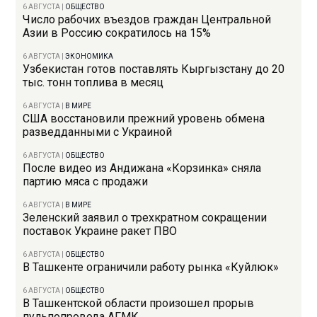
6 АВГУСТА
|
ОБЩЕСТВО
Число рабочих въездов граждан Центральной
Азии в Россию сократилось на 15%
6 АВГУСТА
|
ЭКОНОМИКА
Узбекистан готов поставлять Кыргызстану до 20
тыс. тонн топлива в месяц
6 АВГУСТА
|
В МИРЕ
США восстановили прежний уровень обмена
разведданными с Украиной
6 АВГУСТА
|
ОБЩЕСТВО
После видео из Андижана «Корзинка» сняла
партию мяса с продажи
6 АВГУСТА
|
В МИРЕ
Зеленский заявил о трехкратном сокращении
поставок Украине ракет ПВО
6 АВГУСТА
|
ОБЩЕСТВО
В Ташкенте ограничили работу рынка «Куйлюк»
6 АВГУСТА
|
ОБЩЕСТВО
В Ташкентской области произошел прорыв
пульпопровода АГМК