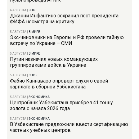
6 АВГУСТА
|
СПОРТ
Джанни Инфантино сохранил пост президента
ФИФА несмотря на критику
5 АВГУСТА
|
В МИРЕ
Экс-чиновники из Европы и РФ провели тайную
встречу по Украине – СМИ
5 АВГУСТА
|
В МИРЕ
Путин назначил новых командующих
группировками войск в Украине
5 АВГУСТА
|
СПОРТ
Фабио Каннаваро опроверг слухи о своей
зарплате в сборной Узбекистана
5 АВГУСТА
|
ЭКОНОМИКА
Центробанк Узбекистана приобрел 41 тонну
золота с начала 2026 года
5 АВГУСТА
|
ЭКОНОМИКА
В Узбекистане предложили ввести сертификацию
частных учебных центров