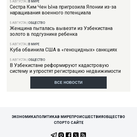
5 АВГУСТА
|
В МИРЕ
Сестра Ким Чен Ына пригрозила Японии из-за
наращивания военного потенциала
5 АВГУСТА
|
ОБЩЕСТВО
Женщина пыталась вывезти из Узбекистана
золото в подгузнике ребенка
5 АВГУСТА
|
В МИРЕ
Куба обвинила США в «геноцидных» санкциях
5 АВГУСТА
|
ОБЩЕСТВО
В Узбекистане реформируют кадастровую
систему и упростят регистрацию недвижимости
ВСЕ НОВОСТИ
ЭКОНОМИКА
ПОЛИТИКА
В МИРЕ
ПРОИСШЕСТВИЯ
ОБЩЕСТВО
СПОРТ
О САЙТЕ