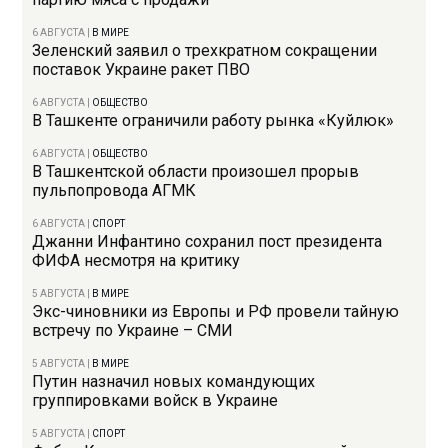
6 АВГУСТА
|
В МИРЕ
Зеленский заявил о трехкратном сокращении
поставок Украине ракет ПВО
6 АВГУСТА
|
ОБЩЕСТВО
В Ташкенте ограничили работу рынка «Куйлюк»
6 АВГУСТА
|
ОБЩЕСТВО
В Ташкентской области произошел прорыв
пульпопровода АГМК
6 АВГУСТА
|
СПОРТ
Джанни Инфантино сохранил пост президента
ФИФА несмотря на критику
5 АВГУСТА
|
В МИРЕ
Экс-чиновники из Европы и РФ провели тайную
встречу по Украине – СМИ
5 АВГУСТА
|
В МИРЕ
Путин назначил новых командующих
группировками войск в Украине
5 АВГУСТА
|
СПОРТ