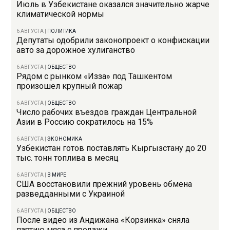
Июль в Узбекистане оказался значительно жарче
климатической нормы
6 АВГУСТА
|
ПОЛИТИКА
Депутаты одобрили законопроект о конфискации
авто за дорожное хулиганство
6 АВГУСТА
|
ОБЩЕСТВО
Рядом с рынком «Изза» под Ташкентом
произошел крупный пожар
6 АВГУСТА
|
ОБЩЕСТВО
Число рабочих въездов граждан Центральной
Азии в Россию сократилось на 15%
6 АВГУСТА
|
ЭКОНОМИКА
Узбекистан готов поставлять Кыргызстану до 20
тыс. тонн топлива в месяц
6 АВГУСТА
|
В МИРЕ
США восстановили прежний уровень обмена
разведданными с Украиной
6 АВГУСТА
|
ОБЩЕСТВО
После видео из Андижана «Корзинка» сняла
партию мяса с продажи