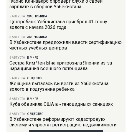
Фабио Каннаваро опроверг слухи о своей
зарплате в сборной Узбекистана
5 АВГУСТА
|
ЭКОНОМИКА
Центробанк Узбекистана приобрел 41 тонну
золота с начала 2026 года
5 АВГУСТА
|
ЭКОНОМИКА
В Узбекистане предложили ввести сертификацию
частных учебных центров
5 АВГУСТА
|
В МИРЕ
Сестра Ким Чен Ына пригрозила Японии из-за
наращивания военного потенциала
5 АВГУСТА
|
ОБЩЕСТВО
Женщина пыталась вывезти из Узбекистана
золото в подгузнике ребенка
5 АВГУСТА
|
В МИРЕ
Куба обвинила США в «геноцидных» санкциях
5 АВГУСТА
|
ОБЩЕСТВО
В Узбекистане реформируют кадастровую
систему и упростят регистрацию недвижимости