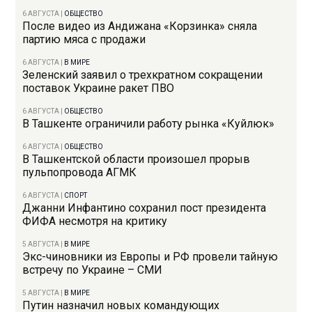
6 АВГУСТА
|
ОБЩЕСТВО
После видео из Андижана «Корзинка» сняла
партию мяса с продажи
6 АВГУСТА
|
В МИРЕ
Зеленский заявил о трехкратном сокращении
поставок Украине ракет ПВО
6 АВГУСТА
|
ОБЩЕСТВО
В Ташкенте ограничили работу рынка «Куйлюк»
6 АВГУСТА
|
ОБЩЕСТВО
В Ташкентской области произошел прорыв
пульпопровода АГМК
6 АВГУСТА
|
СПОРТ
Джанни Инфантино сохранил пост президента
ФИФА несмотря на критику
5 АВГУСТА
|
В МИРЕ
Экс-чиновники из Европы и РФ провели тайную
встречу по Украине – СМИ
5 АВГУСТА
|
В МИРЕ
Путин назначил новых командующих