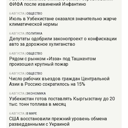
ФИФА после извинений Инфантино
6 АВГУСТА
|
ОБЩЕСТВО
Июль в Узбекистане оказался значительно жарче
климатической нормы
6 АВГУСТА
|
ПОЛИТИКА
Депутаты одобрили законопроект о конфискации
авто за дорожное хулиганство
6 АВГУСТА
|
ОБЩЕСТВО
Рядом с рынком «Изза» под Ташкентом
произошел крупный пожар
6 АВГУСТА
|
ОБЩЕСТВО
Число рабочих въездов граждан Центральной
Азии в Россию сократилось на 15%
6 АВГУСТА
|
ЭКОНОМИКА
Узбекистан готов поставлять Кыргызстану до 20
тыс. тонн топлива в месяц
6 АВГУСТА
|
В МИРЕ
США восстановили прежний уровень обмена
разведданными с Украиной