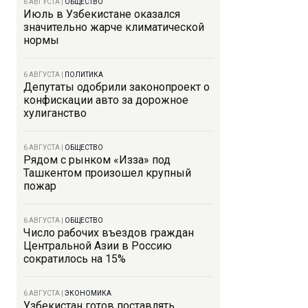
6 АВГУСТА
|
ОБЩЕСТВО
Июль в Узбекистане оказался
значительно жарче климатической
нормы
6 АВГУСТА
|
ПОЛИТИКА
Депутаты одобрили законопроект о
конфискации авто за дорожное
хулиганство
6 АВГУСТА
|
ОБЩЕСТВО
Рядом с рынком «Изза» под
Ташкентом произошел крупный
пожар
6 АВГУСТА
|
ОБЩЕСТВО
Число рабочих въездов граждан
Центральной Азии в Россию
сократилось на 15%
6 АВГУСТА
|
ЭКОНОМИКА
Узбекистан готов поставлять