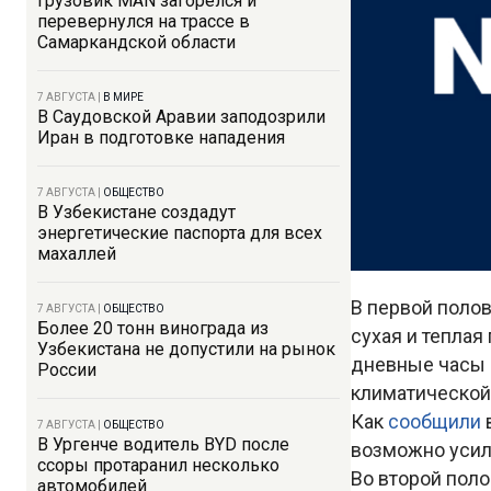
Грузовик MAN загорелся и
перевернулся на трассе в
Самаркандской области
7 АВГУСТА
|
В МИРЕ
В Саудовской Аравии заподозрили
Иран в подготовке нападения
7 АВГУСТА
|
ОБЩЕСТВО
В Узбекистане создадут
энергетические паспорта для всех
махаллей
В первой поло
7 АВГУСТА
|
ОБЩЕСТВО
Более 20 тонн винограда из
сухая и теплая
Узбекистана не допустили на рынок
дневные часы о
России
климатической
Как
сообщили
7 АВГУСТА
|
ОБЩЕСТВО
В Ургенче водитель BYD после
возможно усиле
ссоры протаранил несколько
Во второй пол
автомобилей