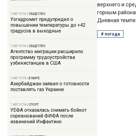
верхнего и сре
горным района
7 АВГУСТА
|
ОБЩЕСТВО
Узгидромет предупредил о
Дневная темпер
повышении температуры до +42
градусов в выходные
#
погода
7 АВГУСТА
|
ОБЩЕСТВО
Агентство миграции расширило
программу трудоустройства
узбекистанцев в США
7 АВГУСТА
|
В МИРЕ
Азербайджан заявил о готовности
поставлять газ Украине
7 АВГУСТА
|
СПОРТ
УЕФА отказалась снимать бойкот
соревнований ФИФА после
извинений Инфантино