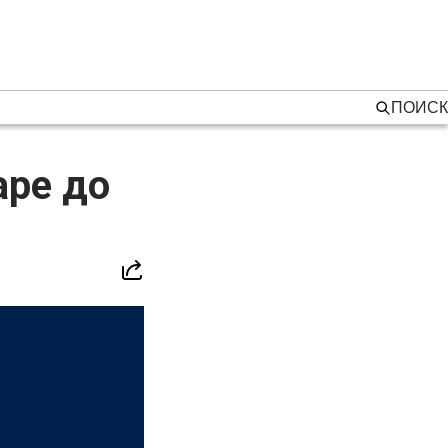
ПОИСК
аре до