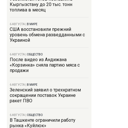
Кыргызстану до 20 тыс. тонн
топлива в месяц
6 АВГУСТА
|
В МИРЕ
США восстановили прежний
уровень обмена разведданными с
Украиной
6 АВГУСТА
|
ОБЩЕСТВО
После видео из Андижана
«Корзинка» сняла партию мяса с
продажи
6 АВГУСТА
|
В МИРЕ
Зеленский заявил о трехкратном
сокращении поставок Украине
ракет ПВО
6 АВГУСТА
|
ОБЩЕСТВО
В Ташкенте ограничили работу
рынка «Куйлюк»