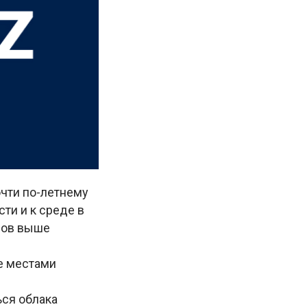
очти по-летнему
сти и к среде в
усов выше
не местами
ься облака