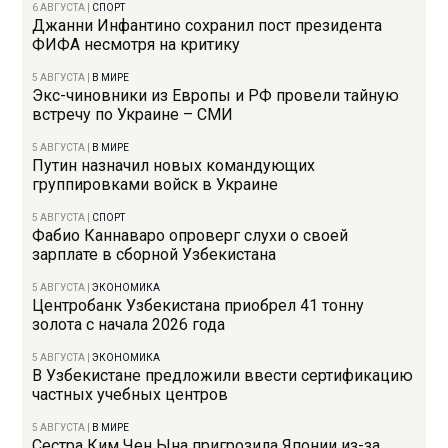
6 АВГУСТА
|
СПОРТ
Джанни Инфантино сохранил пост президента
ФИФА несмотря на критику
5 АВГУСТА
|
В МИРЕ
Экс-чиновники из Европы и РФ провели тайную
встречу по Украине – СМИ
5 АВГУСТА
|
В МИРЕ
Путин назначил новых командующих
группировками войск в Украине
5 АВГУСТА
|
СПОРТ
Фабио Каннаваро опроверг слухи о своей
зарплате в сборной Узбекистана
5 АВГУСТА
|
ЭКОНОМИКА
Центробанк Узбекистана приобрел 41 тонну
золота с начала 2026 года
5 АВГУСТА
|
ЭКОНОМИКА
В Узбекистане предложили ввести сертификацию
частных учебных центров
5 АВГУСТА
|
В МИРЕ
Сестра Ким Чен Ына пригрозила Японии из-за