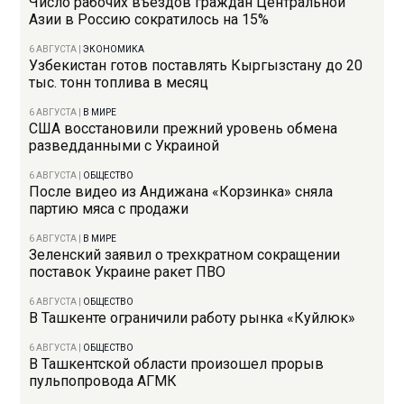
Число рабочих въездов граждан Центральной
Азии в Россию сократилось на 15%
6 АВГУСТА
|
ЭКОНОМИКА
Узбекистан готов поставлять Кыргызстану до 20
тыс. тонн топлива в месяц
6 АВГУСТА
|
В МИРЕ
США восстановили прежний уровень обмена
разведданными с Украиной
6 АВГУСТА
|
ОБЩЕСТВО
После видео из Андижана «Корзинка» сняла
партию мяса с продажи
6 АВГУСТА
|
В МИРЕ
Зеленский заявил о трехкратном сокращении
поставок Украине ракет ПВО
6 АВГУСТА
|
ОБЩЕСТВО
В Ташкенте ограничили работу рынка «Куйлюк»
6 АВГУСТА
|
ОБЩЕСТВО
В Ташкентской области произошел прорыв
пульпопровода АГМК