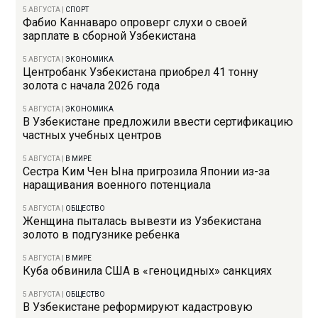
5 АВГУСТА
|
СПОРТ
Фабио Каннаваро опроверг слухи о своей
зарплате в сборной Узбекистана
5 АВГУСТА
|
ЭКОНОМИКА
Центробанк Узбекистана приобрел 41 тонну
золота с начала 2026 года
5 АВГУСТА
|
ЭКОНОМИКА
В Узбекистане предложили ввести сертификацию
частных учебных центров
5 АВГУСТА
|
В МИРЕ
Сестра Ким Чен Ына пригрозила Японии из-за
наращивания военного потенциала
5 АВГУСТА
|
ОБЩЕСТВО
Женщина пыталась вывезти из Узбекистана
золото в подгузнике ребенка
5 АВГУСТА
|
В МИРЕ
Куба обвинила США в «геноцидных» санкциях
5 АВГУСТА
|
ОБЩЕСТВО
В Узбекистане реформируют кадастровую