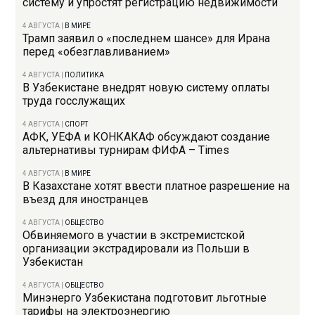
систему и упростят регистрацию недвижимости
4 АВГУСТА
|
В МИРЕ
Трамп заявил о «последнем шансе» для Ирана
перед «обезглавливанием»
4 АВГУСТА
|
ПОЛИТИКА
В Узбекистане внедрят новую систему оплаты
труда госслужащих
4 АВГУСТА
|
СПОРТ
АФК, УЕФА и КОНКАКАФ обсуждают создание
альтернативы турнирам ФИФА – Times
4 АВГУСТА
|
В МИРЕ
В Казахстане хотят ввести платное разрешение на
въезд для иностранцев
4 АВГУСТА
|
ОБЩЕСТВО
Обвиняемого в участии в экстремистской
организации экстрадировали из Польши в
Узбекистан
4 АВГУСТА
|
ОБЩЕСТВО
Минэнерго Узбекистана подготовит льготные
тарифы на электроэнергию