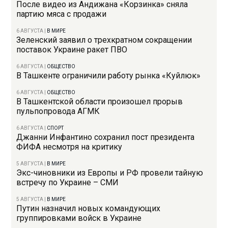
После видео из Андижана «Корзинка» сняла
партию мяса с продажи
6 АВГУСТА
|
В МИРЕ
Зеленский заявил о трехкратном сокращении
поставок Украине ракет ПВО
6 АВГУСТА
|
ОБЩЕСТВО
В Ташкенте ограничили работу рынка «Куйлюк»
6 АВГУСТА
|
ОБЩЕСТВО
В Ташкентской области произошел прорыв
пульпопровода АГМК
6 АВГУСТА
|
СПОРТ
Джанни Инфантино сохранил пост президента
ФИФА несмотря на критику
5 АВГУСТА
|
В МИРЕ
Экс-чиновники из Европы и РФ провели тайную
встречу по Украине – СМИ
5 АВГУСТА
|
В МИРЕ
Путин назначил новых командующих
группировками войск в Украине