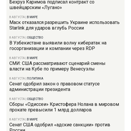
Бехруз Каримов подписал контракт со
швейцарским «Лугано»
8 АВГУСТА
|
В МИРЕ
Маск отказался разрешить Украине использовать
Starlink для ударов вглубь России
8 АВГУСТА
|
ОБЩЕСТВО
В Узбекистане выявили волну кибератак на
госорганизации и компании через RDP
8 АВГУСТА
|
В МИРЕ
СМИ: США рассматривают сценарий смены
власти на Кубе по примеру Венесуэлы
8 АВГУСТА
|
ПОЛИТИКА
Сенат одобрил закон о правовом статусе
администрации президента
8 АВГУСТА
|
ОБЩЕСТВО
Сборы «Одиссеи» Кристофера Нолана в мировом
прокате превысили 1 млрд долларов
8 АВГУСТА
|
В МИРЕ
Сенат США одобрил «адские санкции» против
России