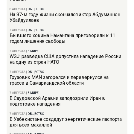
8 АВГУСТА
|
ОБЩЕСТВО
На 87-м году жизни скончался актер Абдуманнон
Убайдуллаев
7 АВГУСТА
|
ОБЩЕСТВО
Бывшего хокима Намангана приговорили к 11
годам лишения свободы
7 АВГУСТА
|
В МИРЕ
WSJ: разведка США допустила нападение России
на одну из стран НАТО
7 АВГУСТА
|
ОБЩЕСТВО
Грузовик MAN загорелся и перевернулся на
трассе в Самаркандской области
7 АВГУСТА
|
В МИРЕ
В Саудовской Аравии заподозрили Иран в
подготовке нападения
7 АВГУСТА
|
ОБЩЕСТВО
В Узбекистане создадут энергетические паспорта
для всех махаллей