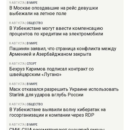
9 АВГУСТА
|
В МИРЕ
В Москве опоздавшие на рейс девушки
выбежали на летное поле
8 АВГУСТА
|
ОБЩЕСТВО
В Узбекистане могут ввести компенсацию
процентов по кредитам на электромобили
8 АВГУСТА
|
В МИРЕ
Пашинян заявил, что страница конфликта между
Арменией и Азербайджаном закрыта
8 АВГУСТА
|
СПОРТ
Бехруз Каримов подписал контракт со
швейцарским «Лугано»
8 АВГУСТА
|
В МИРЕ
Маск отказался разрешить Украине использовать
Starlink для ударов вглубь России
8 АВГУСТА
|
ОБЩЕСТВО
В Узбекистане выявили волну кибератак на
госорганизации и компании через RDP
8 АВГУСТА
|
В МИРЕ
СМИ: США рассматривают сценарий смены