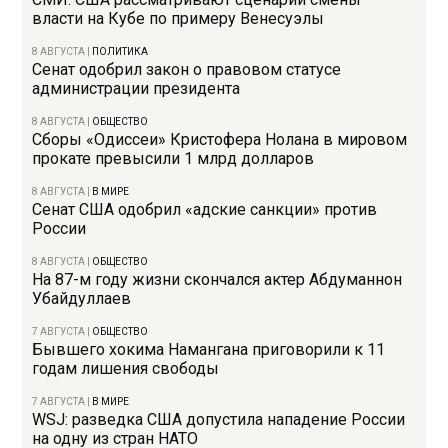
власти на Кубе по примеру Венесуэлы
8 АВГУСТА
|
ПОЛИТИКА
Сенат одобрил закон о правовом статусе
администрации президента
8 АВГУСТА
|
ОБЩЕСТВО
Сборы «Одиссеи» Кристофера Нолана в мировом
прокате превысили 1 млрд долларов
8 АВГУСТА
|
В МИРЕ
Сенат США одобрил «адские санкции» против
России
8 АВГУСТА
|
ОБЩЕСТВО
На 87-м году жизни скончался актер Абдуманнон
Убайдуллаев
7 АВГУСТА
|
ОБЩЕСТВО
Бывшего хокима Намангана приговорили к 11
годам лишения свободы
7 АВГУСТА
|
В МИРЕ
WSJ: разведка США допустила нападение России
на одну из стран НАТО