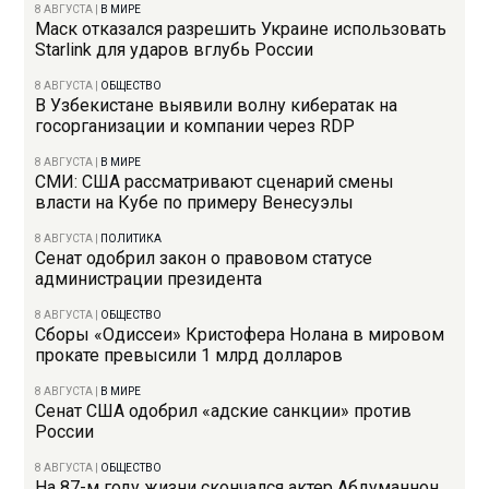
8 АВГУСТА
|
В МИРЕ
Маск отказался разрешить Украине использовать
Starlink для ударов вглубь России
8 АВГУСТА
|
ОБЩЕСТВО
В Узбекистане выявили волну кибератак на
госорганизации и компании через RDP
8 АВГУСТА
|
В МИРЕ
СМИ: США рассматривают сценарий смены
власти на Кубе по примеру Венесуэлы
8 АВГУСТА
|
ПОЛИТИКА
Сенат одобрил закон о правовом статусе
администрации президента
8 АВГУСТА
|
ОБЩЕСТВО
Сборы «Одиссеи» Кристофера Нолана в мировом
прокате превысили 1 млрд долларов
8 АВГУСТА
|
В МИРЕ
Сенат США одобрил «адские санкции» против
России
8 АВГУСТА
|
ОБЩЕСТВО
На 87-м году жизни скончался актер Абдуманнон