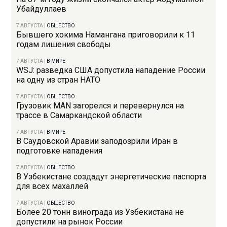
Убайдуллаев
7 АВГУСТА
|
ОБЩЕСТВО
Бывшего хокима Намангана приговорили к 11
годам лишения свободы
7 АВГУСТА
|
В МИРЕ
WSJ: разведка США допустила нападение России
на одну из стран НАТО
7 АВГУСТА
|
ОБЩЕСТВО
Грузовик MAN загорелся и перевернулся на
трассе в Самаркандской области
7 АВГУСТА
|
В МИРЕ
В Саудовской Аравии заподозрили Иран в
подготовке нападения
7 АВГУСТА
|
ОБЩЕСТВО
В Узбекистане создадут энергетические паспорта
для всех махаллей
7 АВГУСТА
|
ОБЩЕСТВО
Более 20 тонн винограда из Узбекистана не
допустили на рынок России