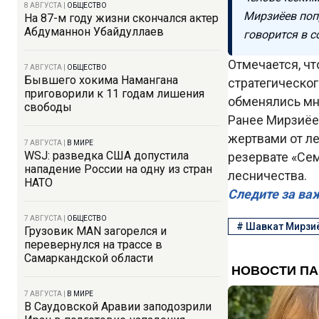
8 АВГУСТА
|
ОБЩЕСТВО
Мирзиёев поп
На 87-м году жизни скончался актер
Абдуманнон Убайдуллаев
говорится в 
Отмечается, ч
7 АВГУСТА
|
ОБЩЕСТВО
Бывшего хокима Намангана
стратегическог
приговорили к 11 годам лишения
обменялись мн
свободы
Ранее Мирзиёев
жертвами от ле
7 АВГУСТА
|
В МИРЕ
WSJ: разведка США допустила
резервате «Се
нападение России на одну из стран
лесничества.
НАТО
Следите за ва
7 АВГУСТА
|
ОБЩЕСТВО
#
Шавкат Мирзи
Грузовик MAN загорелся и
перевернулся на трассе в
Самаркандской области
7 АВГУСТА
|
В МИРЕ
В Саудовской Аравии заподозрили