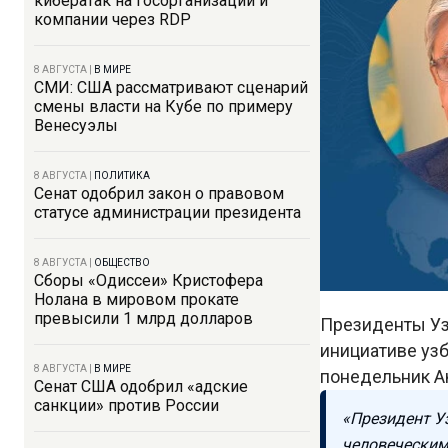
кибератак на госорганизации и
компании через RDP
8 АВГУСТА
|
В МИРЕ
СМИ: США рассматривают сценарий
смены власти на Кубе по примеру
Венесуэлы
8 АВГУСТА
|
ПОЛИТИКА
Сенат одобрил закон о правовом
статусе администрации президента
8 АВГУСТА
|
ОБЩЕСТВО
Сборы «Одиссеи» Кристофера
Нолана в мировом прокате
превысили 1 млрд долларов
Президенты Уз
инициативе уз
8 АВГУСТА
|
В МИРЕ
понедельник А
Сенат США одобрил «адские
санкции» против России
«Президент У
человеческим