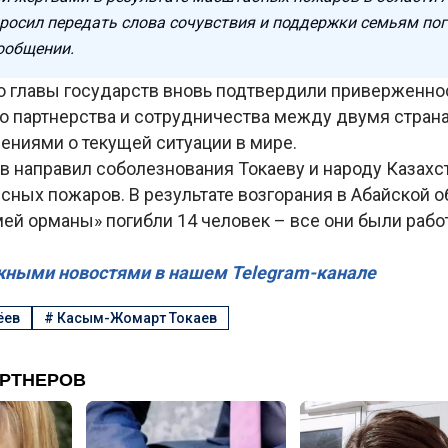
росил передать слова сочувствия и поддержки семьям пог
сообщении.
то главы государств вновь подтвердили приверженно
о партнерства и сотрудничества между двумя страна
ениями о текущей ситуации в мире.
 направил соболезнования Токаеву и народу Казахст
сных пожаров. В результате возгорания в Абайской о
мей орманы» погибли 14 человек – все они были раб
жными новостями в нашем Telegram-канале
ёев
#
Касым-Жомарт Токаев