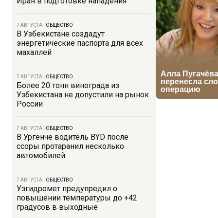
Иран в подготовке нападения
7 АВГУСТА
|
ОБЩЕСТВО
В Узбекистане создадут
энергетические паспорта для всех
махаллей
7 АВГУСТА
|
ОБЩЕСТВО
Более 20 тонн винограда из
Узбекистана не допустили на рынок
России
7 АВГУСТА
|
ОБЩЕСТВО
В Ургенче водитель BYD после
ссоры протаранил несколько
автомобилей
7 АВГУСТА
|
ОБЩЕСТВО
Узгидромет предупредил о
повышении температуры до +42
градусов в выходные