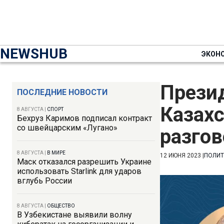
NEWSHUB
ЭКОН
Прези
ПОСЛЕДНИЕ НОВОСТИ
Казах
8 АВГУСТА
|
СПОРТ
Бехруз Каримов подписал контракт
со швейцарским «Лугано»
разгов
8 АВГУСТА
|
В МИРЕ
12 ИЮНЯ 2023
|
ПОЛИТ
Маск отказался разрешить Украине
использовать Starlink для ударов
вглубь России
8 АВГУСТА
|
ОБЩЕСТВО
В Узбекистане выявили волну