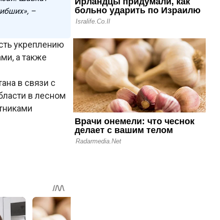
ибших», –
сть укреплению
ми, а также
ана в связи с
бласти в лесном
отниками