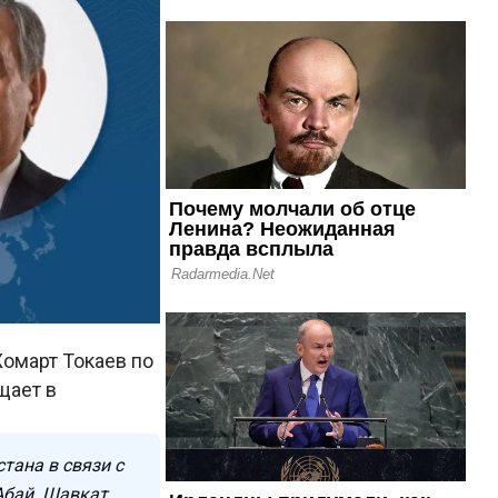
омарт Токаев по
щает в
тана в связи с
Абай. Шавкат