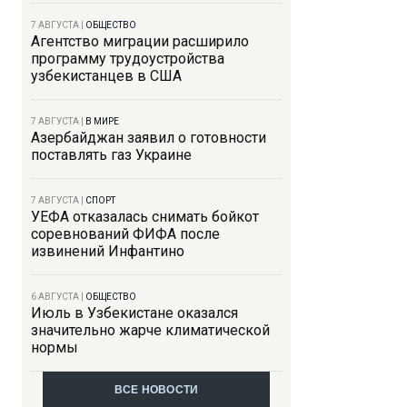
7 АВГУСТА
|
ОБЩЕСТВО
Агентство миграции расширило
программу трудоустройства
узбекистанцев в США
7 АВГУСТА
|
В МИРЕ
Азербайджан заявил о готовности
поставлять газ Украине
7 АВГУСТА
|
СПОРТ
УЕФА отказалась снимать бойкот
соревнований ФИФА после
извинений Инфантино
6 АВГУСТА
|
ОБЩЕСТВО
Июль в Узбекистане оказался
значительно жарче климатической
нормы
ВСЕ НОВОСТИ