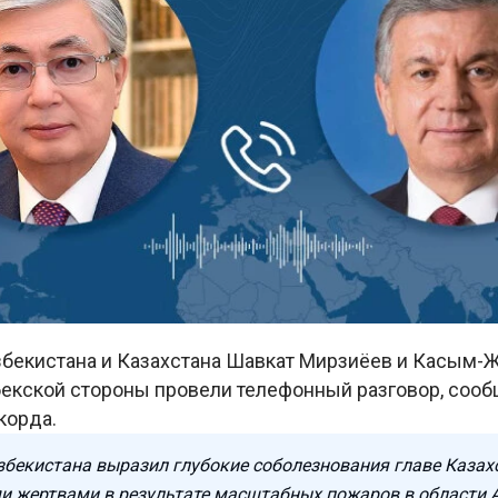
бекистана и Казахстана Шавкат Мирзиёев и Касым-Ж
бекской стороны провели телефонный разговор, сооб
корда.
збекистана выразил глубокие соболезнования главе Казахс
и жертвами в результате масштабных пожаров в области 