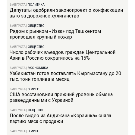
6 АВГУСТА
|
ПОЛИТИКА
Депутаты одобрили законопроект о конфискации
авто за дорожное хулиганство
6 АВГУСТА
|
ОБЩЕСТВО
Рядом с рынком «Изза» под Ташкентом
произошел крупный пожар
6 АВГУСТА
|
ОБЩЕСТВО
Число рабочих въездов граждан Центральной
Азии в Россию сократилось на 15%
6 АВГУСТА
|
ЭКОНОМИКА
Узбекистан готов поставлять Кыргызстану до 20
тыс. тонн топлива в месяц
6 АВГУСТА
|
В МИРЕ
США восстановили прежний уровень обмена
разведданными с Украиной
6 АВГУСТА
|
ОБЩЕСТВО
После видео из Андижана «Корзинка» сняла
партию мяса с продажи
6 АВГУСТА
|
В МИРЕ