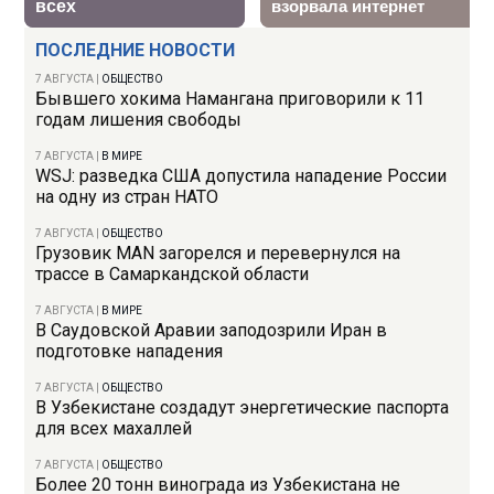
ПОСЛЕДНИЕ НОВОСТИ
7 АВГУСТА
|
ОБЩЕСТВО
Бывшего хокима Намангана приговорили к 11
годам лишения свободы
7 АВГУСТА
|
В МИРЕ
WSJ: разведка США допустила нападение России
на одну из стран НАТО
7 АВГУСТА
|
ОБЩЕСТВО
Грузовик MAN загорелся и перевернулся на
трассе в Самаркандской области
7 АВГУСТА
|
В МИРЕ
В Саудовской Аравии заподозрили Иран в
подготовке нападения
7 АВГУСТА
|
ОБЩЕСТВО
В Узбекистане создадут энергетические паспорта
для всех махаллей
7 АВГУСТА
|
ОБЩЕСТВО
Более 20 тонн винограда из Узбекистана не