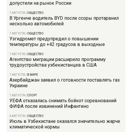
допустили на рынок России
7 АВГУСТА
|
ОБЩЕСТВО
В Ургенче водитель BYD после ссоры протаранил
несколько автомобилей
7 АВГУСТА
|
ОБЩЕСТВО
Узгидромет предупредил о повышении
температуры до +42 градусов в выходные
7 АВГУСТА
|
ОБЩЕСТВО
Агентство миграции расширило программу
трудоустройства узбекистанцев в США
7 АВГУСТА
|
В МИРЕ
Азербайджан заявил о готовности поставлять газ
Украине
7 АВГУСТА
|
СПОРТ
УЕФА отказалась снимать бойкот соревнований
ФИФА после извинений Инфантино
6 АВГУСТА
|
ОБЩЕСТВО
Июль в Узбекистане оказался значительно жарче
климатической нормы