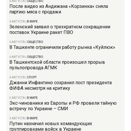
6 АВГУСТА
|
ОБЩЕСТВО
После видео из Андижана «Корзинка» сняла
партию мяса с продажи
6 АВГУСТА
|
В МИРЕ
Зеленский заявил о трехкратном сокращении
поставок Украине ракет ПВО
6 АВГУСТА
|
ОБЩЕСТВО
В Ташкенте ограничили работу рынка «Куйлюк»
6 АВГУСТА
|
ОБЩЕСТВО
В Ташкентской области произошел прорыв
пульпопровода АГМК
6 АВГУСТА
|
СПОРТ
Джанни Инфантино сохранил пост президента
ФИФА несмотря на критику
5 АВГУСТА
|
В МИРЕ
Экс-чиновники из Европы и РФ провели тайную
встречу по Украине – СМИ
5 АВГУСТА
|
В МИРЕ
Путин назначил новых командующих
группировками войск в Украине