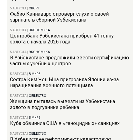
5 АВГУСТА
|
СПОРТ
Фабио Каннаваро опроверг слухи о своей
зарплате в сборной Узбекистана
5 АВГУСТА
|
ЭКОНОМИКА
Центробанк Узбекистана приобрел 41 тонну
золота с начала 2026 года
5 АВГУСТА
|
ЭКОНОМИКА
В Узбекистане предложили ввести сертификацию
частных учебных центров
5 АВГУСТА
|
В МИРЕ
Сестра Ким Чен Ына пригрозила Японии из-за
наращивания военного потенциала
5 АВГУСТА
|
ОБЩЕСТВО
Женщина пыталась вывезти из Узбекистана
золото в подгузнике ребенка
5 АВГУСТА
|
В МИРЕ
Куба обвинила США в «геноцидных» санкциях
5 АВГУСТА
|
ОБЩЕСТВО
В Узбекистане реформируют кадастровую