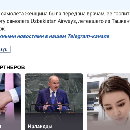
 самолета женщина была передана врачам, ее госпит
рту самолета Uzbekistan Airways, летевшего из Ташкен
ок.
жными новостями в нашем Telegram-канале
ways