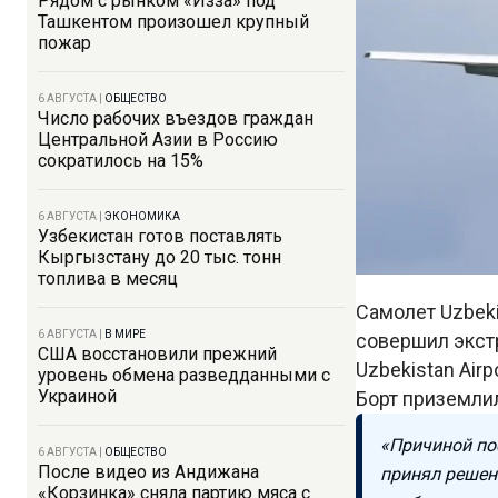
Рядом с рынком «Изза» под
Ташкентом произошел крупный
пожар
6 АВГУСТА
|
ОБЩЕСТВО
Число рабочих въездов граждан
Центральной Азии в Россию
сократилось на 15%
6 АВГУСТА
|
ЭКОНОМИКА
Узбекистан готов поставлять
Кыргызстану до 20 тыс. тонн
топлива в месяц
Самолет Uzbeki
6 АВГУСТА
|
В МИРЕ
совершил экст
США восстановили прежний
Uzbekistan Airpo
уровень обмена разведданными с
Украиной
Борт приземлил
«Причиной по
6 АВГУСТА
|
ОБЩЕСТВО
После видео из Андижана
принял решен
«Корзинка» сняла партию мяса с