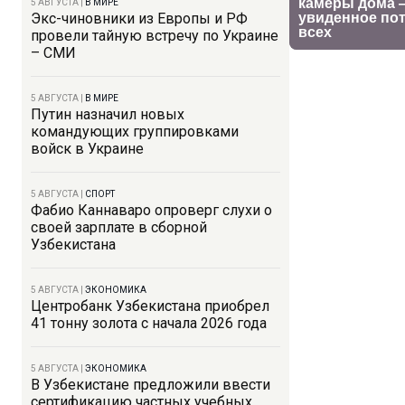
5 АВГУСТА
|
В МИРЕ
Экс-чиновники из Европы и РФ
провели тайную встречу по Украине
– СМИ
5 АВГУСТА
|
В МИРЕ
Путин назначил новых
командующих группировками
войск в Украине
5 АВГУСТА
|
СПОРТ
Фабио Каннаваро опроверг слухи о
своей зарплате в сборной
Узбекистана
5 АВГУСТА
|
ЭКОНОМИКА
Центробанк Узбекистана приобрел
41 тонну золота с начала 2026 года
5 АВГУСТА
|
ЭКОНОМИКА
В Узбекистане предложили ввести
сертификацию частных учебных