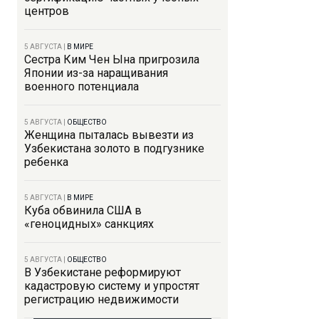
центров
5 АВГУСТА
|
В МИРЕ
Сестра Ким Чен Ына пригрозила
Японии из-за наращивания
военного потенциала
5 АВГУСТА
|
ОБЩЕСТВО
Женщина пыталась вывезти из
Узбекистана золото в подгузнике
ребенка
5 АВГУСТА
|
В МИРЕ
Куба обвинила США в
«геноцидных» санкциях
5 АВГУСТА
|
ОБЩЕСТВО
В Узбекистане реформируют
кадастровую систему и упростят
регистрацию недвижимости