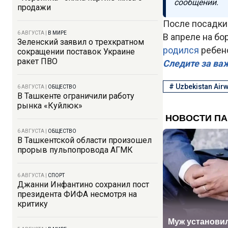
сообщении.
продажи
После посадки
6 АВГУСТА
|
В МИРЕ
В апреле на бо
Зеленский заявил о трехкратном
родился
ребен
сокращении поставок Украине
ракет ПВО
Следите за ва
#
Uzbekistan Air
6 АВГУСТА
|
ОБЩЕСТВО
В Ташкенте ограничили работу
рынка «Куйлюк»
6 АВГУСТА
|
ОБЩЕСТВО
В Ташкентской области произошел
прорыв пульпопровода АГМК
6 АВГУСТА
|
СПОРТ
Джанни Инфантино сохранил пост
президента ФИФА несмотря на
критику