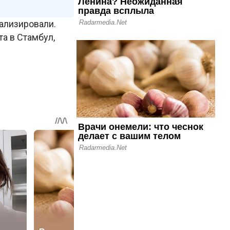
ализировали.
та в Стамбул,