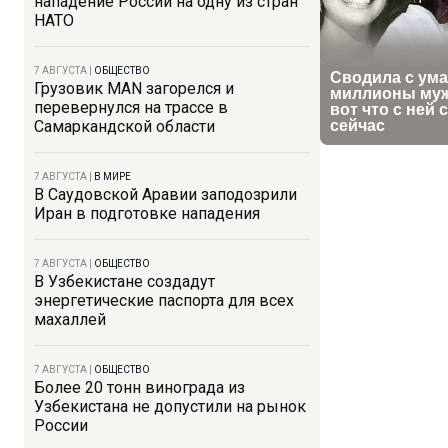
нападение России на одну из стран
НАТО
7 АВГУСТА
|
ОБЩЕСТВО
Грузовик MAN загорелся и
перевернулся на трассе в
Самаркандской области
7 АВГУСТА
|
В МИРЕ
В Саудовской Аравии заподозрили
Иран в подготовке нападения
7 АВГУСТА
|
ОБЩЕСТВО
В Узбекистане создадут
энергетические паспорта для всех
махаллей
7 АВГУСТА
|
ОБЩЕСТВО
Более 20 тонн винограда из
Узбекистана не допустили на рынок
России