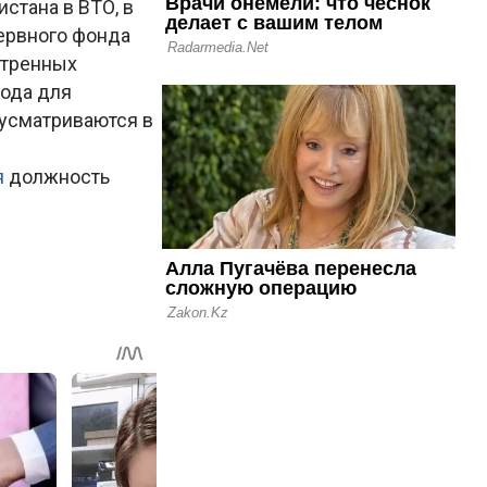
стана в ВТО, в
зервного фонда
отренных
года для
усматриваются в
я
должность