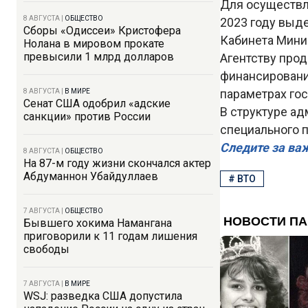
Для осуществл
8 АВГУСТА
|
ОБЩЕСТВО
2023 году выде
Сборы «Одиссеи» Кристофера
Кабинета Мини
Нолана в мировом прокате
превысили 1 млрд долларов
Агентству прод
финансировани
параметрах го
8 АВГУСТА
|
В МИРЕ
Сенат США одобрил «адские
В структуре а
санкции» против России
специального 
Следите за ва
8 АВГУСТА
|
ОБЩЕСТВО
На 87-м году жизни скончался актер
Абдуманнон Убайдуллаев
#
ВТО
7 АВГУСТА
|
ОБЩЕСТВО
Бывшего хокима Намангана
приговорили к 11 годам лишения
свободы
7 АВГУСТА
|
В МИРЕ
WSJ: разведка США допустила