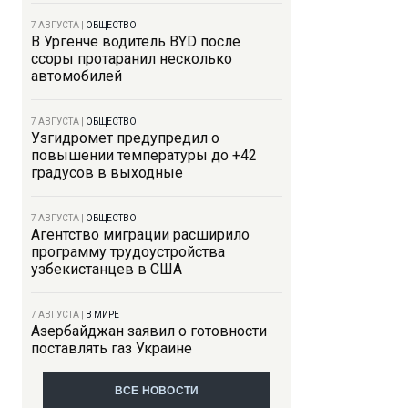
7 АВГУСТА
|
ОБЩЕСТВО
В Ургенче водитель BYD после
ссоры протаранил несколько
автомобилей
7 АВГУСТА
|
ОБЩЕСТВО
Узгидромет предупредил о
повышении температуры до +42
градусов в выходные
7 АВГУСТА
|
ОБЩЕСТВО
Агентство миграции расширило
программу трудоустройства
узбекистанцев в США
7 АВГУСТА
|
В МИРЕ
Азербайджан заявил о готовности
поставлять газ Украине
ВСЕ НОВОСТИ