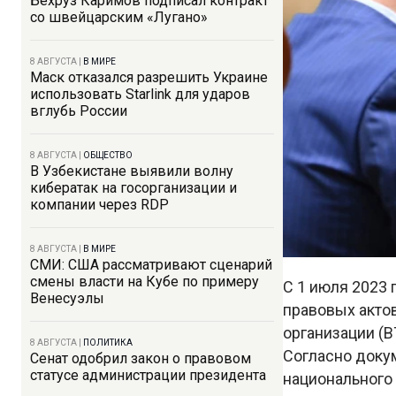
Бехруз Каримов подписал контракт
со швейцарским «Лугано»
8 АВГУСТА
|
В МИРЕ
Маск отказался разрешить Украине
использовать Starlink для ударов
вглубь России
8 АВГУСТА
|
ОБЩЕСТВО
В Узбекистане выявили волну
кибератак на госорганизации и
компании через RDP
8 АВГУСТА
|
В МИРЕ
СМИ: США рассматривают сценарий
смены власти на Кубе по примеру
С 1 июля 2023 
Венесуэлы
правовых акто
организации (В
8 АВГУСТА
|
ПОЛИТИКА
Согласно доку
Сенат одобрил закон о правовом
статусе администрации президента
национального