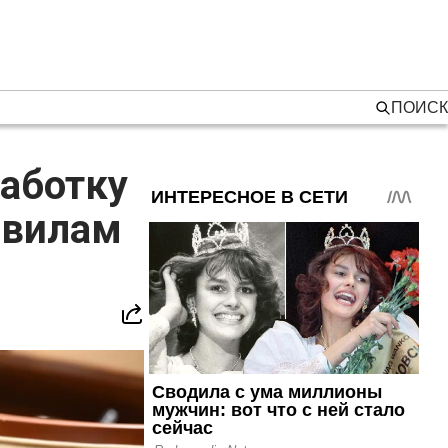
ПОИСК
работку
авилам