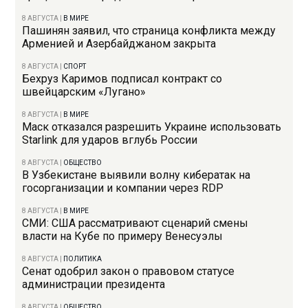
8 АВГУСТА
|
В МИРЕ
Пашинян заявил, что страница конфликта между
Арменией и Азербайджаном закрыта
8 АВГУСТА
|
СПОРТ
Бехруз Каримов подписал контракт со
швейцарским «Лугано»
8 АВГУСТА
|
В МИРЕ
Маск отказался разрешить Украине использовать
Starlink для ударов вглубь России
8 АВГУСТА
|
ОБЩЕСТВО
В Узбекистане выявили волну кибератак на
госорганизации и компании через RDP
8 АВГУСТА
|
В МИРЕ
СМИ: США рассматривают сценарий смены
власти на Кубе по примеру Венесуэлы
8 АВГУСТА
|
ПОЛИТИКА
Сенат одобрил закон о правовом статусе
администрации президента
8 АВГУСТА
|
ОБЩЕСТВО