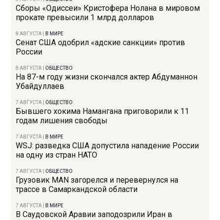
Сборы «Одиссеи» Кристофера Нолана в мировом
прокате превысили 1 млрд долларов
8 АВГУСТА
|
В МИРЕ
Сенат США одобрил «адские санкции» против
России
8 АВГУСТА
|
ОБЩЕСТВО
На 87-м году жизни скончался актер Абдуманнон
Убайдуллаев
7 АВГУСТА
|
ОБЩЕСТВО
Бывшего хокима Намангана приговорили к 11
годам лишения свободы
7 АВГУСТА
|
В МИРЕ
WSJ: разведка США допустила нападение России
на одну из стран НАТО
7 АВГУСТА
|
ОБЩЕСТВО
Грузовик MAN загорелся и перевернулся на
трассе в Самаркандской области
7 АВГУСТА
|
В МИРЕ
В Саудовской Аравии заподозрили Иран в