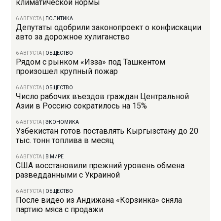
климатической нормы
6 АВГУСТА
|
ПОЛИТИКА
Депутаты одобрили законопроект о конфискации
авто за дорожное хулиганство
6 АВГУСТА
|
ОБЩЕСТВО
Рядом с рынком «Изза» под Ташкентом
произошел крупный пожар
6 АВГУСТА
|
ОБЩЕСТВО
Число рабочих въездов граждан Центральной
Азии в Россию сократилось на 15%
6 АВГУСТА
|
ЭКОНОМИКА
Узбекистан готов поставлять Кыргызстану до 20
тыс. тонн топлива в месяц
6 АВГУСТА
|
В МИРЕ
США восстановили прежний уровень обмена
разведданными с Украиной
6 АВГУСТА
|
ОБЩЕСТВО
После видео из Андижана «Корзинка» сняла
партию мяса с продажи