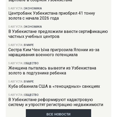
5 АВГУСТА
|
ЭКОНОМИКА
Центробанк Узбекистана приобрел 41 тонну
золота с начала 2026 года
5 АВГУСТА
|
ЭКОНОМИКА
В Узбекистане предложили ввести сертификацию
частных учебных центров
5 АВГУСТА
|
В МИРЕ
Сестра Ким Чен Ына пригрозила Японии из-за
наращивания военного потенциала
5 АВГУСТА
|
ОБЩЕСТВО
Женщина пыталась вывезти из Узбекистана
золото в подгузнике ребенка
5 АВГУСТА
|
В МИРЕ
Куба обвинила США в «геноцидных» санкциях
5 АВГУСТА
|
ОБЩЕСТВО
В Узбекистане реформируют кадастровую
систему и упростят регистрацию недвижимости
ВСЕ НОВОСТИ