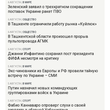
6 АВГУСТА
|
В МИРЕ
Зеленский заявил о трехкратном сокращении
поставок Украине ракет ПВО
6 АВГУСТА
|
ОБЩЕСТВО
В Ташкенте ограничили работу рынка «Куйлюк»
6 АВГУСТА
|
ОБЩЕСТВО
В Ташкентской области произошел прорыв
пульпопровода АГМК
6 АВГУСТА
|
СПОРТ
Джанни Инфантино сохранил пост президента
ФИФА несмотря на критику
5 АВГУСТА
|
В МИРЕ
Экс-чиновники из Европы и РФ провели тайную
встречу по Украине – СМИ
5 АВГУСТА
|
В МИРЕ
Путин назначил новых командующих
группировками войск в Украине
5 АВГУСТА
|
СПОРТ
Фабио Каннаваро опроверг слухи о своей
зарплате в сборной Узбекистана