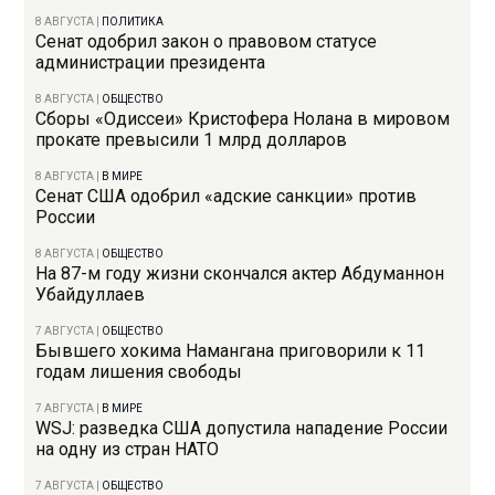
8 АВГУСТА
|
ПОЛИТИКА
Сенат одобрил закон о правовом статусе
администрации президента
8 АВГУСТА
|
ОБЩЕСТВО
Сборы «Одиссеи» Кристофера Нолана в мировом
прокате превысили 1 млрд долларов
8 АВГУСТА
|
В МИРЕ
Сенат США одобрил «адские санкции» против
России
8 АВГУСТА
|
ОБЩЕСТВО
На 87-м году жизни скончался актер Абдуманнон
Убайдуллаев
7 АВГУСТА
|
ОБЩЕСТВО
Бывшего хокима Намангана приговорили к 11
годам лишения свободы
7 АВГУСТА
|
В МИРЕ
WSJ: разведка США допустила нападение России
на одну из стран НАТО
7 АВГУСТА
|
ОБЩЕСТВО