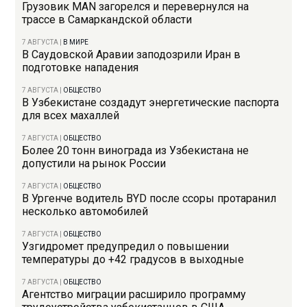
Грузовик MAN загорелся и перевернулся на
трассе в Самаркандской области
7 АВГУСТА
|
В МИРЕ
В Саудовской Аравии заподозрили Иран в
подготовке нападения
7 АВГУСТА
|
ОБЩЕСТВО
В Узбекистане создадут энергетические паспорта
для всех махаллей
7 АВГУСТА
|
ОБЩЕСТВО
Более 20 тонн винограда из Узбекистана не
допустили на рынок России
7 АВГУСТА
|
ОБЩЕСТВО
В Ургенче водитель BYD после ссоры протаранил
несколько автомобилей
7 АВГУСТА
|
ОБЩЕСТВО
Узгидромет предупредил о повышении
температуры до +42 градусов в выходные
7 АВГУСТА
|
ОБЩЕСТВО
Агентство миграции расширило программу