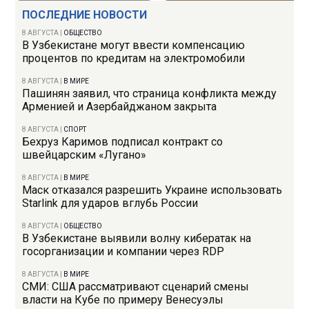
ПОСЛЕДНИЕ НОВОСТИ
8 АВГУСТА
|
ОБЩЕСТВО
В Узбекистане могут ввести компенсацию
процентов по кредитам на электромобили
8 АВГУСТА
|
В МИРЕ
Пашинян заявил, что страница конфликта между
Арменией и Азербайджаном закрыта
8 АВГУСТА
|
СПОРТ
Бехруз Каримов подписал контракт со
швейцарским «Лугано»
8 АВГУСТА
|
В МИРЕ
Маск отказался разрешить Украине использовать
Starlink для ударов вглубь России
8 АВГУСТА
|
ОБЩЕСТВО
В Узбекистане выявили волну кибератак на
госорганизации и компании через RDP
8 АВГУСТА
|
В МИРЕ
СМИ: США рассматривают сценарий смены
власти на Кубе по примеру Венесуэлы