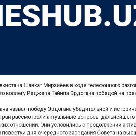
екистана Шавкат Мирзиёев в ходе телефонного разг
го коллегу Реджепа Тайипа Эрдогана победой на пре
ана назвал победу Эрдогана убедительной и историч
тран рассмотрели актуальные вопросы дальнейшего
цких отношений. Они условились о продолжении акти
и повестки дня очередного заседания Совета на выс