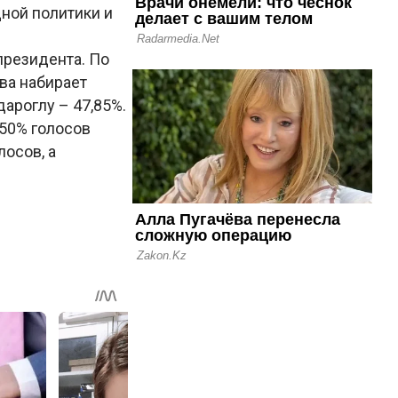
ной политики и
президента. По
ва набирает
дароглу – 47,85%.
 50% голосов
осов, а