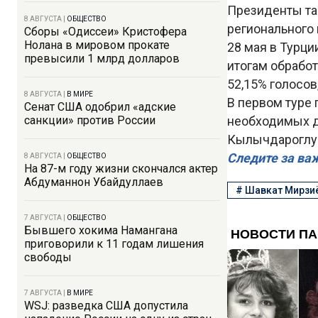
Президенты та
8 АВГУСТА
|
ОБЩЕСТВО
регионального
Сборы «Одиссеи» Кристофера
Нолана в мировом прокате
28 мая в Турци
превысили 1 млрд долларов
итогам обработ
52,15% голосов
8 АВГУСТА
|
В МИРЕ
В первом туре 
Сенат США одобрил «адские
санкции» против России
необходимых дл
Кылычдароглу 
Следите за ва
8 АВГУСТА
|
ОБЩЕСТВО
На 87-м году жизни скончался актер
Абдуманнон Убайдуллаев
#
Шавкат Мирзи
7 АВГУСТА
|
ОБЩЕСТВО
Бывшего хокима Намангана
приговорили к 11 годам лишения
свободы
7 АВГУСТА
|
В МИРЕ
WSJ: разведка США допустила