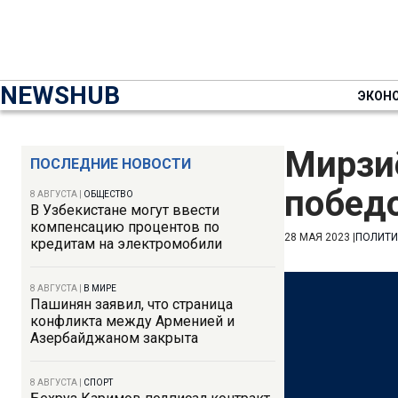
NEWSHUB
ЭКОН
Мирзи
ПОСЛЕДНИЕ НОВОСТИ
побед
8 АВГУСТА
|
ОБЩЕСТВО
В Узбекистане могут ввести
компенсацию процентов по
28 МАЯ 2023
|
ПОЛИТИ
кредитам на электромобили
8 АВГУСТА
|
В МИРЕ
Пашинян заявил, что страница
конфликта между Арменией и
Азербайджаном закрыта
8 АВГУСТА
|
СПОРТ