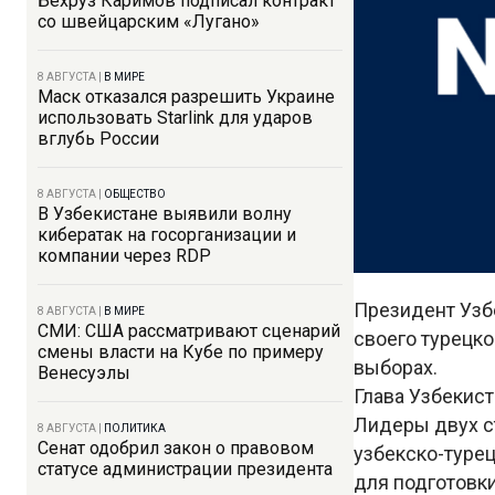
Бехруз Каримов подписал контракт
со швейцарским «Лугано»
8 АВГУСТА
|
В МИРЕ
Маск отказался разрешить Украине
использовать Starlink для ударов
вглубь России
8 АВГУСТА
|
ОБЩЕСТВО
В Узбекистане выявили волну
кибератак на госорганизации и
компании через RDP
Президент Узб
8 АВГУСТА
|
В МИРЕ
СМИ: США рассматривают сценарий
своего турецко
смены власти на Кубе по примеру
выборах.
Венесуэлы
Глава Узбекист
Лидеры двух с
8 АВГУСТА
|
ПОЛИТИКА
Сенат одобрил закон о правовом
узбекско-туре
статусе администрации президента
для подготовк