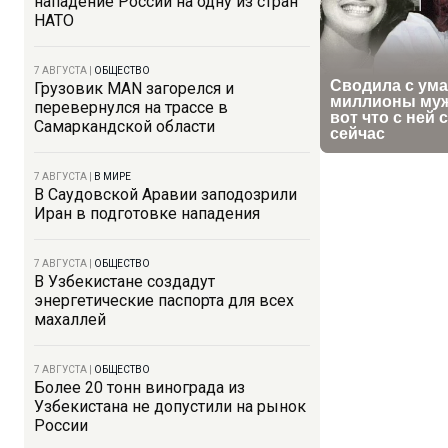
нападение России на одну из стран
НАТО
7 АВГУСТА
|
ОБЩЕСТВО
Грузовик MAN загорелся и
перевернулся на трассе в
Самаркандской области
7 АВГУСТА
|
В МИРЕ
В Саудовской Аравии заподозрили
Иран в подготовке нападения
7 АВГУСТА
|
ОБЩЕСТВО
В Узбекистане создадут
энергетические паспорта для всех
махаллей
7 АВГУСТА
|
ОБЩЕСТВО
Более 20 тонн винограда из
Узбекистана не допустили на рынок
России