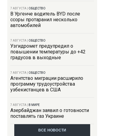
7 АВГУСТА
|
ОБЩЕСТВО
В Ургенче водитель BYD после
ссоры протаранил несколько
автомобилей
7 АВГУСТА
|
ОБЩЕСТВО
Узгидромет предупредил о
повышении температуры до +42
градусов в выходные
7 АВГУСТА
|
ОБЩЕСТВО
Агентство миграции расширило
программу трудоустройства
узбекистанцев в США
7 АВГУСТА
|
В МИРЕ
Азербайджан заявил о готовности
поставлять газ Украине
ВСЕ НОВОСТИ