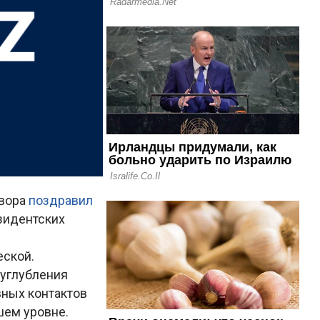
овора
поздравил
зидентских
еской.
 углубления
вных контактов
шем уровне.