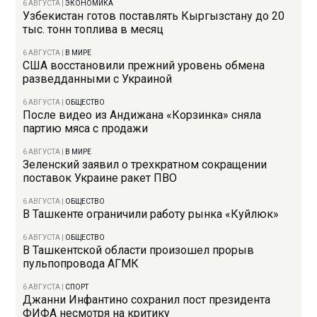
6 АВГУСТА
|
ЭКОНОМИКА
Узбекистан готов поставлять Кыргызстану до 20
тыс. тонн топлива в месяц
6 АВГУСТА
|
В МИРЕ
США восстановили прежний уровень обмена
разведданными с Украиной
6 АВГУСТА
|
ОБЩЕСТВО
После видео из Андижана «Корзинка» сняла
партию мяса с продажи
6 АВГУСТА
|
В МИРЕ
Зеленский заявил о трехкратном сокращении
поставок Украине ракет ПВО
6 АВГУСТА
|
ОБЩЕСТВО
В Ташкенте ограничили работу рынка «Куйлюк»
6 АВГУСТА
|
ОБЩЕСТВО
В Ташкентской области произошел прорыв
пульпопровода АГМК
6 АВГУСТА
|
СПОРТ
Джанни Инфантино сохранил пост президента
ФИФА несмотря на критику