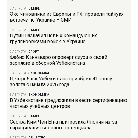
5 АВГУСТА
|
В МИРЕ
Экс-чиновники из Европы и РФ провели тайную
встречу по Украине – СМИ
5 АВГУСТА
|
В МИРЕ
Путин назначил новых командующих
группировками войск в Украине
5 АВГУСТА
|
СПОРТ
Фабио Каннаваро опроверг слухи о своей
зарплате в сборной Узбекистана
5 АВГУСТА
|
ЭКОНОМИКА
Центробанк Узбекистана приобрел 41 тонну
золота с начала 2026 года
5 АВГУСТА
|
ЭКОНОМИКА
В Узбекистане предложили ввести сертификацию
частных учебных центров
5 АВГУСТА
|
В МИРЕ
Сестра Ким Чен Ына пригрозила Японии из-за
наращивания военного потенциала
5 АВГУСТА
|
ОБЩЕСТВО