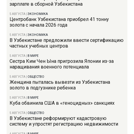
зарплате в сборной Узбекистана
5 АВГУСТА
|
ЭКОНОМИКА
Центробанк Узбекистана приобрел 41 тонну
золота с начала 2026 года
5 АВГУСТА
|
ЭКОНОМИКА
В Узбекистане предложили ввести сертификацию
частных учебных центров
5 АВГУСТА
|
В МИРЕ
Сестра Ким Чен Ына пригрозила Японии из-за
наращивания военного потенциала
5 АВГУСТА
|
ОБЩЕСТВО
Женщина пыталась вывезти из Узбекистана
золото в подгузнике ребенка
5 АВГУСТА
|
В МИРЕ
Куба обвинила США в «геноцидных» санкциях
5 АВГУСТА
|
ОБЩЕСТВО
В Узбекистане реформируют кадастровую
систему и упростят регистрацию недвижимости
4 АВГУСТА
|
В МИРЕ