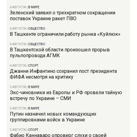
6 АВГУСТА
|
В МИРЕ
Зеленский заявил о трехкратном сокращении
поставок Украине ракет ПВО
6 АВГУСТА
|
ОБЩЕСТВО
В Ташкенте ограничили работу рынка «Куйлюк»
6 АВГУСТА
|
ОБЩЕСТВО
В Ташкентской области произошел прорыв
пульпопровода АГМК
6 АВГУСТА
|
СПОРТ
Джанни Инфантино сохранил пост президента
ФИФА несмотря на критику
5 АВГУСТА
|
В МИРЕ
Экс-чиновники из Европы и РФ провели тайную
встречу по Украине – СМИ
5 АВГУСТА
|
В МИРЕ
Путин назначил новых командующих
группировками войск в Украине
5 АВГУСТА
|
СПОРТ
Фабио Каннаваро опроверг слухи о своей