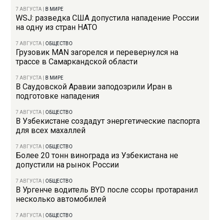
7 АВГУСТА
|
В МИРЕ
WSJ: разведка США допустила нападение России
на одну из стран НАТО
7 АВГУСТА
|
ОБЩЕСТВО
Грузовик MAN загорелся и перевернулся на
трассе в Самаркандской области
7 АВГУСТА
|
В МИРЕ
В Саудовской Аравии заподозрили Иран в
подготовке нападения
7 АВГУСТА
|
ОБЩЕСТВО
В Узбекистане создадут энергетические паспорта
для всех махаллей
7 АВГУСТА
|
ОБЩЕСТВО
Более 20 тонн винограда из Узбекистана не
допустили на рынок России
7 АВГУСТА
|
ОБЩЕСТВО
В Ургенче водитель BYD после ссоры протаранил
несколько автомобилей
7 АВГУСТА
|
ОБЩЕСТВО