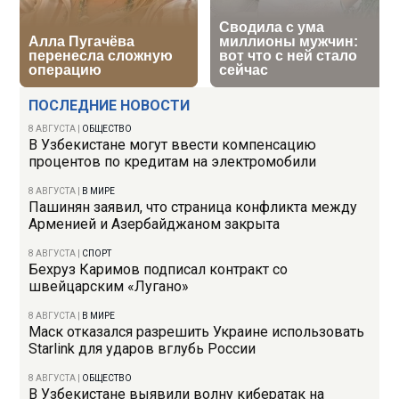
ПОСЛЕДНИЕ НОВОСТИ
8 АВГУСТА
|
ОБЩЕСТВО
В Узбекистане могут ввести компенсацию
процентов по кредитам на электромобили
8 АВГУСТА
|
В МИРЕ
Пашинян заявил, что страница конфликта между
Арменией и Азербайджаном закрыта
8 АВГУСТА
|
СПОРТ
Бехруз Каримов подписал контракт со
швейцарским «Лугано»
8 АВГУСТА
|
В МИРЕ
Маск отказался разрешить Украине использовать
Starlink для ударов вглубь России
8 АВГУСТА
|
ОБЩЕСТВО
В Узбекистане выявили волну кибератак на