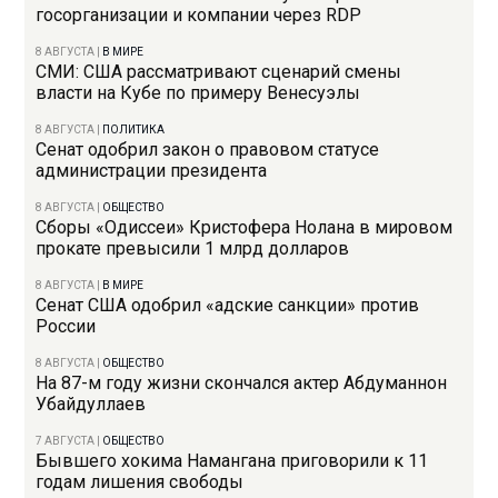
госорганизации и компании через RDP
8 АВГУСТА
|
В МИРЕ
СМИ: США рассматривают сценарий смены
власти на Кубе по примеру Венесуэлы
8 АВГУСТА
|
ПОЛИТИКА
Сенат одобрил закон о правовом статусе
администрации президента
8 АВГУСТА
|
ОБЩЕСТВО
Сборы «Одиссеи» Кристофера Нолана в мировом
прокате превысили 1 млрд долларов
8 АВГУСТА
|
В МИРЕ
Сенат США одобрил «адские санкции» против
России
8 АВГУСТА
|
ОБЩЕСТВО
На 87-м году жизни скончался актер Абдуманнон
Убайдуллаев
7 АВГУСТА
|
ОБЩЕСТВО
Бывшего хокима Намангана приговорили к 11
годам лишения свободы