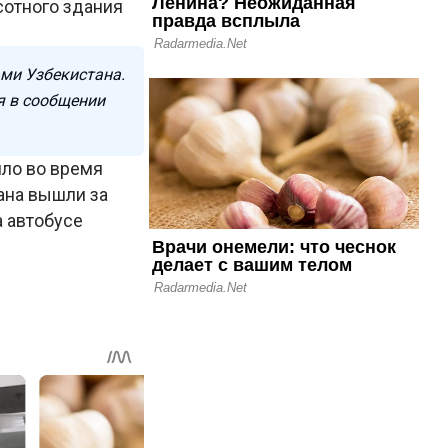
сотного здания
ами Узбекистана.
я в сообщении
шло во время
ана вышли за
а автобусе