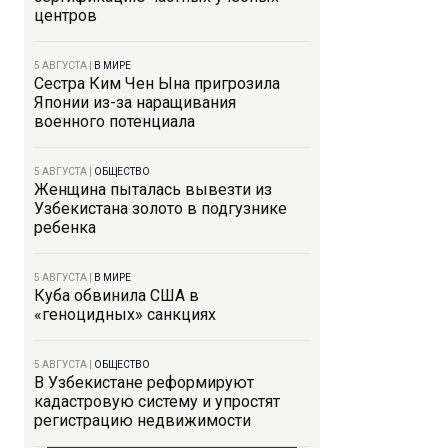
центров
5 АВГУСТА
|
В МИРЕ
Сестра Ким Чен Ына пригрозила
Японии из-за наращивания
военного потенциала
5 АВГУСТА
|
ОБЩЕСТВО
Женщина пыталась вывезти из
Узбекистана золото в подгузнике
ребенка
5 АВГУСТА
|
В МИРЕ
Куба обвинила США в
«геноцидных» санкциях
5 АВГУСТА
|
ОБЩЕСТВО
В Узбекистане реформируют
кадастровую систему и упростят
регистрацию недвижимости