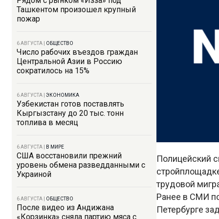
Рядом с рынком «Изза» под
Ташкентом произошел крупный
пожар
6 АВГУСТА
|
ОБЩЕСТВО
Число рабочих въездов граждан
Центральной Азии в Россию
сократилось на 15%
6 АВГУСТА
|
ЭКОНОМИКА
Узбекистан готов поставлять
Кыргызстану до 20 тыс. тонн
топлива в месяц
6 АВГУСТА
|
В МИРЕ
США восстановили прежний
Полицейский с
уровень обмена разведданными с
стройплощадке 
Украиной
трудовой мигр
Ранее в СМИ по
6 АВГУСТА
|
ОБЩЕСТВО
После видео из Андижана
Петербурге зад
«Корзинка» сняла партию мяса с