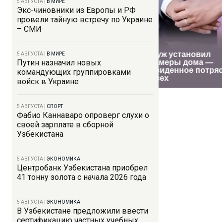
5 АВГУСТА
|
В МИРЕ
Экс-чиновники из Европы и РФ
провели тайную встречу по Украине
– СМИ
5 АВГУСТА
|
В МИРЕ
Путин назначил новых
командующих группировками
войск в Украине
5 АВГУСТА
|
СПОРТ
Фабио Каннаваро опроверг слухи о
своей зарплате в сборной
Узбекистана
5 АВГУСТА
|
ЭКОНОМИКА
Центробанк Узбекистана приобрел
41 тонну золота с начала 2026 года
5 АВГУСТА
|
ЭКОНОМИКА
В Узбекистане предложили ввести
сертификацию частных учебных