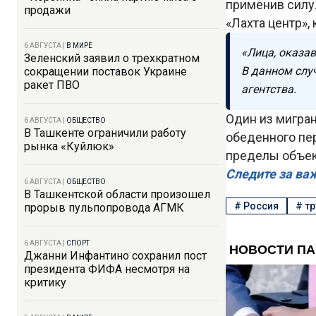
применив силу.
продажи
«Лахта центр»,
6 АВГУСТА
|
В МИРЕ
«Лица, оказа
Зеленский заявил о трехкратном
В данном слу
сокращении поставок Украине
ракет ПВО
агентства.
Один из мигра
6 АВГУСТА
|
ОБЩЕСТВО
В Ташкенте ограничили работу
обеденного пер
рынка «Куйлюк»
пределы объект
Следите за ва
6 АВГУСТА
|
ОБЩЕСТВО
В Ташкентской области произошел
#
Россия
#
тр
прорыв пульпопровода АГМК
6 АВГУСТА
|
СПОРТ
Джанни Инфантино сохранил пост
президента ФИФА несмотря на
критику