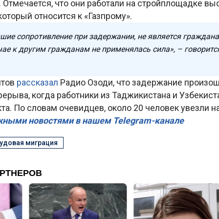
 Отмечается, что они работали на стройплощадке вы
 который относится к «Газпрому».
вшие сопротивление при задержании, не является граждан
чае к другим гражданам не применялась сила», – говоритс
нтов
рассказал
Радио Озоди, что задержание произо
ерыва, когда работники из Таджикистана и Узбекист
а. По словам очевидцев, около 20 человек увезли н
жными новостями в нашем Telegram-канале
удовая миграция