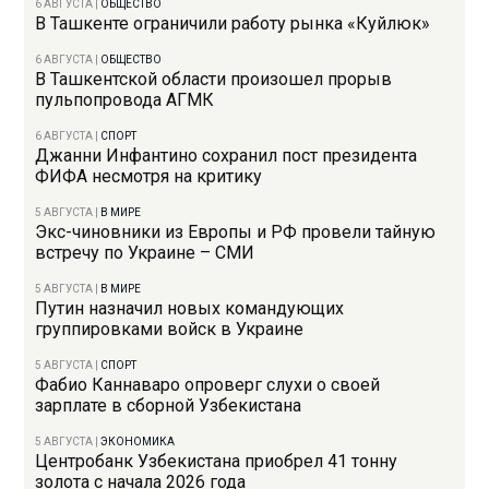
6 АВГУСТА
|
ОБЩЕСТВО
В Ташкенте ограничили работу рынка «Куйлюк»
6 АВГУСТА
|
ОБЩЕСТВО
В Ташкентской области произошел прорыв
пульпопровода АГМК
6 АВГУСТА
|
СПОРТ
Джанни Инфантино сохранил пост президента
ФИФА несмотря на критику
5 АВГУСТА
|
В МИРЕ
Экс-чиновники из Европы и РФ провели тайную
встречу по Украине – СМИ
5 АВГУСТА
|
В МИРЕ
Путин назначил новых командующих
группировками войск в Украине
5 АВГУСТА
|
СПОРТ
Фабио Каннаваро опроверг слухи о своей
зарплате в сборной Узбекистана
5 АВГУСТА
|
ЭКОНОМИКА
Центробанк Узбекистана приобрел 41 тонну
золота с начала 2026 года