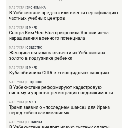
5 АВГУСТА
|
ЭКОНОМИКА
В Узбекистане предложили ввести сертификацию
частных учебных центров
5 АВГУСТА
|
В МИРЕ
Сестра Ким Чен Ына пригрозила Японии из-за
наращивания военного потенциала
5 АВГУСТА
|
ОБЩЕСТВО
Женщина пыталась вывезти из Узбекистана
золото в подгузнике ребенка
5 АВГУСТА
|
В МИРЕ
Куба обвинила США в «геноцидных» санкциях
5 АВГУСТА
|
ОБЩЕСТВО
В Узбекистане реформируют кадастровую
систему и упростят регистрацию недвижимости
4 АВГУСТА
|
В МИРЕ
Трамп заявил о «последнем шансе» для Ирана
перед «обезглавливанием»
4 АВГУСТА
|
ПОЛИТИКА
В Узбекистане внедрят новую систему оплаты