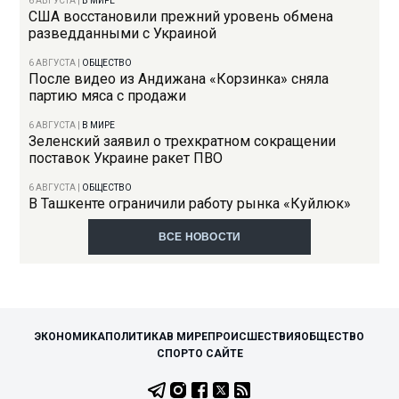
6 АВГУСТА
|
В МИРЕ
США восстановили прежний уровень обмена
разведданными с Украиной
6 АВГУСТА
|
ОБЩЕСТВО
После видео из Андижана «Корзинка» сняла
партию мяса с продажи
6 АВГУСТА
|
В МИРЕ
Зеленский заявил о трехкратном сокращении
поставок Украине ракет ПВО
6 АВГУСТА
|
ОБЩЕСТВО
В Ташкенте ограничили работу рынка «Куйлюк»
ВСЕ НОВОСТИ
ЭКОНОМИКА
ПОЛИТИКА
В МИРЕ
ПРОИСШЕСТВИЯ
ОБЩЕСТВО
СПОРТ
О САЙТЕ