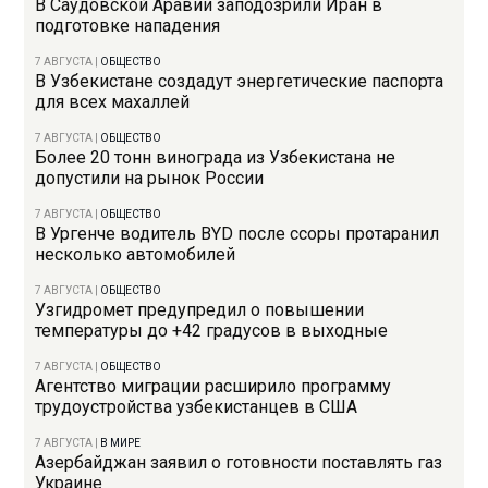
В Саудовской Аравии заподозрили Иран в
подготовке нападения
7 АВГУСТА
|
ОБЩЕСТВО
В Узбекистане создадут энергетические паспорта
для всех махаллей
7 АВГУСТА
|
ОБЩЕСТВО
Более 20 тонн винограда из Узбекистана не
допустили на рынок России
7 АВГУСТА
|
ОБЩЕСТВО
В Ургенче водитель BYD после ссоры протаранил
несколько автомобилей
7 АВГУСТА
|
ОБЩЕСТВО
Узгидромет предупредил о повышении
температуры до +42 градусов в выходные
7 АВГУСТА
|
ОБЩЕСТВО
Агентство миграции расширило программу
трудоустройства узбекистанцев в США
7 АВГУСТА
|
В МИРЕ
Азербайджан заявил о готовности поставлять газ
Украине