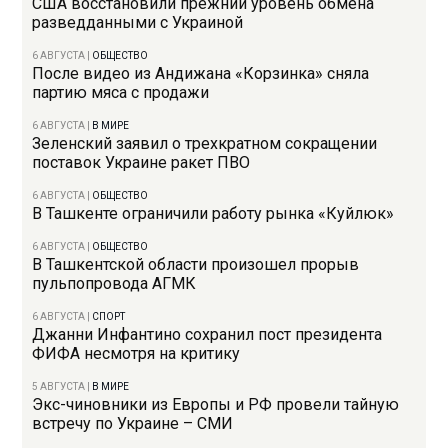
США восстановили прежний уровень обмена
разведданными с Украиной
6 АВГУСТА
|
ОБЩЕСТВО
После видео из Андижана «Корзинка» сняла
партию мяса с продажи
6 АВГУСТА
|
В МИРЕ
Зеленский заявил о трехкратном сокращении
поставок Украине ракет ПВО
6 АВГУСТА
|
ОБЩЕСТВО
В Ташкенте ограничили работу рынка «Куйлюк»
6 АВГУСТА
|
ОБЩЕСТВО
В Ташкентской области произошел прорыв
пульпопровода АГМК
6 АВГУСТА
|
СПОРТ
Джанни Инфантино сохранил пост президента
ФИФА несмотря на критику
5 АВГУСТА
|
В МИРЕ
Экс-чиновники из Европы и РФ провели тайную
встречу по Украине – СМИ