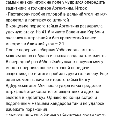
самый низкий игрок на поле умудрился опередить
защитника и голкипера Аргентины. Игрок
«Пахтакора» пробил головой в дальний угол, но мяч
пролетел в притирку со штангой.
В концовке первого тайма Аргентина развернула
удачную атаку. На 41-й минуте Валентина Карбони
оказался в штрафной и без препятствий нанес
выстрел в ближний угол – 2:1.
После перерыва сборная Узбекистана вышла
максимально собрано и начала создавать моменты.
В очередной раз Аббос Файзуллаев получил мяч у
ворот соперника после неточной передачи
защитника, но в итоге пробил в руки голкиперу. Еще
один момент в начале второго тайма был у
Адбурахматова. Мяч после удара из-за пределов
штрафной отрикошетил от защитника и едва не
залетел в «девятку». Однако до конца встречи
подопечным Равшана Хайдарова так и не удалось
избежать поражения.
Следующий матч сборная Узбекистана проведет 23