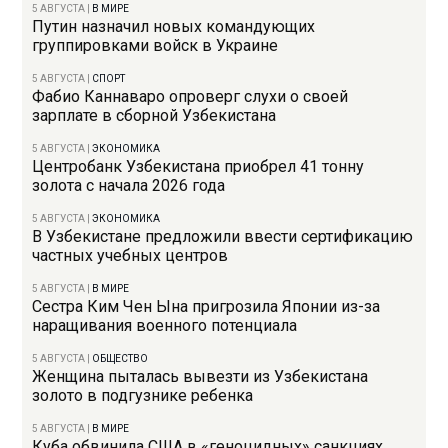
5 АВГУСТА
|
В МИРЕ
Путин назначил новых командующих
группировками войск в Украине
5 АВГУСТА
|
СПОРТ
Фабио Каннаваро опроверг слухи о своей
зарплате в сборной Узбекистана
5 АВГУСТА
|
ЭКОНОМИКА
Центробанк Узбекистана приобрел 41 тонну
золота с начала 2026 года
5 АВГУСТА
|
ЭКОНОМИКА
В Узбекистане предложили ввести сертификацию
частных учебных центров
5 АВГУСТА
|
В МИРЕ
Сестра Ким Чен Ына пригрозила Японии из-за
наращивания военного потенциала
5 АВГУСТА
|
ОБЩЕСТВО
Женщина пыталась вывезти из Узбекистана
золото в подгузнике ребенка
5 АВГУСТА
|
В МИРЕ
Куба обвинила США в «геноцидных» санкциях