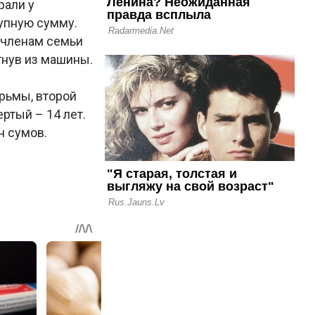
рали у
рупную сумму.
ь членам семьи
гнув из машины.
юрьмы, второй
ертый – 14 лет.
н сумов.