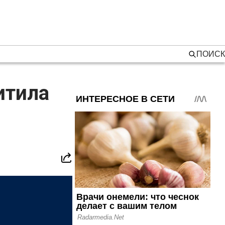
ПОИСК
итила