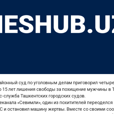
айонный суд по уголовным делам приговорил четыре
до 15 лет лишения свободы за похищение мужчины в 
с-служба Ташкентских городских судов.
еканала «Севимли», один из похитителей переоделся
С и остановил машину жертвы. Вместе со своими с