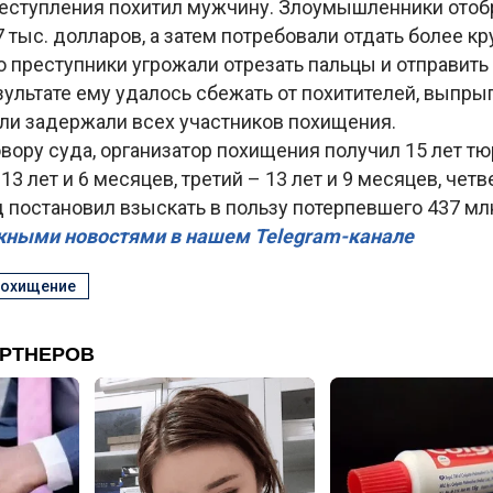
реступления похитил мужчину. Злоумышленники отоб
 тыс. долларов, а затем потребовали отдать более к
о преступники угрожали отрезать пальцы и отправит
ультате ему удалось сбежать от похитителей, выпры
ли задержали всех участников похищения.
вору суда, организатор похищения получил 15 лет т
3 лет и 6 месяцев, третий – 13 лет и 9 месяцев, четв
д постановил взыскать в пользу потерпевшего 437 мл
жными новостями в нашем Telegram-канале
похищение