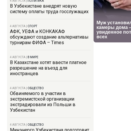
4 АВГУСТА
|
ПОЛИТИКА
В Узбекистане внедрят новую
систему оплаты труда госслужащих
4 АВГУСТА
|
СПОРТ
АФК, УЕФА и КОНКАКАФ
обсуждают создание альтернативы
турнирам ФИФА – Times
4 АВГУСТА
|
В МИРЕ
В Казахстане хотят ввести платное
разрешение на въезд для
иностранцев
4 АВГУСТА
|
ОБЩЕСТВО
Обвиняемого в участии в
экстремистской организации
экстрадировали из Польши в
Узбекистан
4 АВГУСТА
|
ОБЩЕСТВО
Минэнерго Узбекистана подготовит