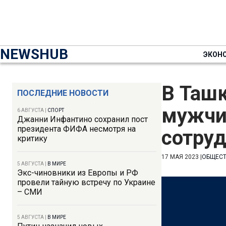
NEWSHUB
ЭКОН
В Ташк
ПОСЛЕДНИЕ НОВОСТИ
мужчи
6 АВГУСТА
|
СПОРТ
Джанни Инфантино сохранил пост
президента ФИФА несмотря на
сотру
критику
17 МАЯ 2023
|
ОБЩЕС
5 АВГУСТА
|
В МИРЕ
Экс-чиновники из Европы и РФ
провели тайную встречу по Украине
– СМИ
5 АВГУСТА
|
В МИРЕ