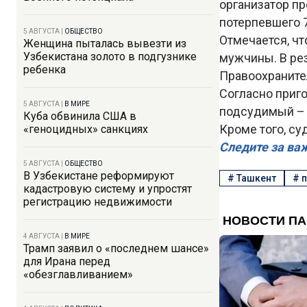
организатор п
потерпевшего 7
5 АВГУСТА
|
ОБЩЕСТВО
Отмечается, чт
Женщина пыталась вывезти из
Узбекистана золото в подгузнике
мужчины. В рез
ребенка
Правоохраните
Согласно приго
5 АВГУСТА
|
В МИРЕ
подсудимый – 1
Куба обвинила США в
Кроме того, су
«геноцидных» санкциях
Следите за ва
5 АВГУСТА
|
ОБЩЕСТВО
В Узбекистане реформируют
#
Ташкент
#
кадастровую систему и упростят
регистрацию недвижимости
4 АВГУСТА
|
В МИРЕ
Трамп заявил о «последнем шансе»
для Ирана перед
«обезглавливанием»