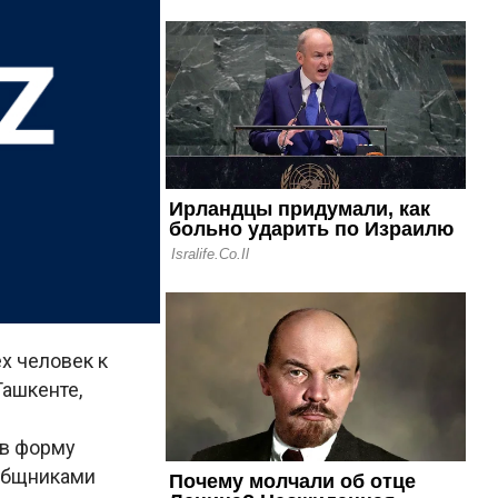
х человек к
Ташкенте,
 в форму
ообщниками