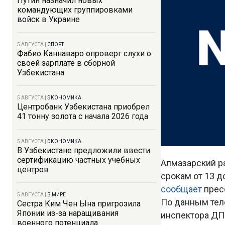
Путин назначил новых
командующих группировками
войск в Украине
5 АВГУСТА
|
СПОРТ
Фабио Каннаваро опроверг слухи о
своей зарплате в сборной
Узбекистана
5 АВГУСТА
|
ЭКОНОМИКА
Центробанк Узбекистана приобрел
41 тонну золота с начала 2026 года
5 АВГУСТА
|
ЭКОНОМИКА
В Узбекистане предложили ввести
сертификацию частных учебных
Алмазарский р
центров
срокам от 13 
сообщает
прес
5 АВГУСТА
|
В МИРЕ
По данным тел
Сестра Ким Чен Ына пригрозила
Японии из-за наращивания
инспектора ДП
военного потенциала