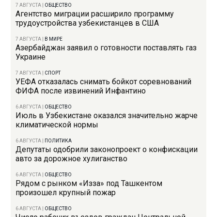
7 АВГУСТА
|
ОБЩЕСТВО
Агентство миграции расширило программу
трудоустройства узбекистанцев в США
7 АВГУСТА
|
В МИРЕ
Азербайджан заявил о готовности поставлять газ
Украине
7 АВГУСТА
|
СПОРТ
УЕФА отказалась снимать бойкот соревнований
ФИФА после извинений Инфантино
6 АВГУСТА
|
ОБЩЕСТВО
Июль в Узбекистане оказался значительно жарче
климатической нормы
6 АВГУСТА
|
ПОЛИТИКА
Депутаты одобрили законопроект о конфискации
авто за дорожное хулиганство
6 АВГУСТА
|
ОБЩЕСТВО
Рядом с рынком «Изза» под Ташкентом
произошел крупный пожар
6 АВГУСТА
|
ОБЩЕСТВО