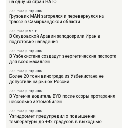
на одну из стран НАТО
7 АВГУСТА
|
ОБЩЕСТВО
Грузовик MAN загорелся и перевернулся на
трассе в Самаркандской области
7 АВГУСТА
|
В МИРЕ
В Саудовской Аравии заподозрили Иран в
подготовке нападения
7 АВГУСТА
|
ОБЩЕСТВО
В Узбекистане создадут энергетические паспорта
для всех махаллей
7 АВГУСТА
|
ОБЩЕСТВО
Более 20 тонн винограда из Узбекистана не
допустили на рынок России
7 АВГУСТА
|
ОБЩЕСТВО
В Ургенче водитель BYD после ссоры протаранил
несколько автомобилей
7 АВГУСТА
|
ОБЩЕСТВО
Узгидромет предупредил о повышении
температуры до +42 градусов в выходные