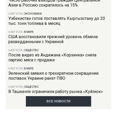
Число рабочих въездов граждан Центральной
Азии в Россию сократилось на 15%
6 АВГУСТА
|
ЭКОНОМИКА
Узбекистан готов поставлять Кыргызстану до 20
тыс. тонн топлива в месяц
6 АВГУСТА
|
В МИРЕ
США восстановили прежний уровень обмена
разведданными с Украиной
6 АВГУСТА
|
ОБЩЕСТВО
После видео из Андижана «Корзинка» сняла
партию мяса с продажи
6 АВГУСТА
|
В МИРЕ
Зеленский заявил о трехкратном сокращении
поставок Украине ракет ПВО
6 АВГУСТА
|
ОБЩЕСТВО
В Ташкенте ограничили работу рынка «Куйлюк»
ВСЕ НОВОСТИ