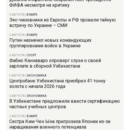
ФИФА несмотря на критику
5 АВГУСТА
|
В МИРЕ
Экс-чиновники из Европы и РФ провели тайную
встречу по Украине – СМИ
5 АВГУСТА
|
В МИРЕ
Путин назначил новых командующих
группировками войск в Украине
5 АВГУСТА
|
СПОРТ
Фабио Каннаваро опроверг слухи о своей
зарплате в сборной Узбекистана
5 АВГУСТА
|
ЭКОНОМИКА
Центробанк Узбекистана приобрел 41 тонну
золота с начала 2026 года
5 АВГУСТА
|
ЭКОНОМИКА
В Узбекистане предложили ввести сертификацию
частных учебных центров
5 АВГУСТА
|
В МИРЕ
Сестра Ким Чен Ына пригрозила Японии из-за
наращивания военного потенциала