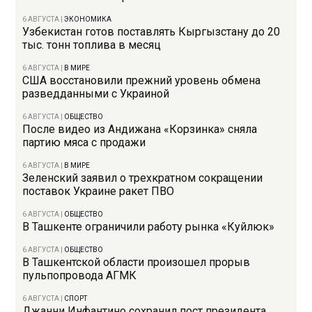
6 АВГУСТА
|
ЭКОНОМИКА
Узбекистан готов поставлять Кыргызстану до 20
тыс. тонн топлива в месяц
6 АВГУСТА
|
В МИРЕ
США восстановили прежний уровень обмена
разведданными с Украиной
6 АВГУСТА
|
ОБЩЕСТВО
После видео из Андижана «Корзинка» сняла
партию мяса с продажи
6 АВГУСТА
|
В МИРЕ
Зеленский заявил о трехкратном сокращении
поставок Украине ракет ПВО
6 АВГУСТА
|
ОБЩЕСТВО
В Ташкенте ограничили работу рынка «Куйлюк»
6 АВГУСТА
|
ОБЩЕСТВО
В Ташкентской области произошел прорыв
пульпопровода АГМК
6 АВГУСТА
|
СПОРТ
Джанни Инфантино сохранил пост президента