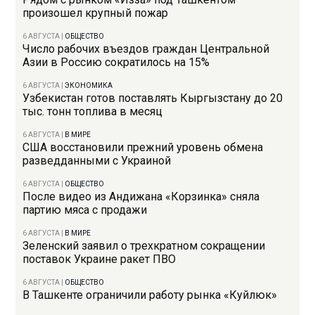
произошел крупный пожар
6 АВГУСТА
|
ОБЩЕСТВО
Число рабочих въездов граждан Центральной
Азии в Россию сократилось на 15%
6 АВГУСТА
|
ЭКОНОМИКА
Узбекистан готов поставлять Кыргызстану до 20
тыс. тонн топлива в месяц
6 АВГУСТА
|
В МИРЕ
США восстановили прежний уровень обмена
разведданными с Украиной
6 АВГУСТА
|
ОБЩЕСТВО
После видео из Андижана «Корзинка» сняла
партию мяса с продажи
6 АВГУСТА
|
В МИРЕ
Зеленский заявил о трехкратном сокращении
поставок Украине ракет ПВО
6 АВГУСТА
|
ОБЩЕСТВО
В Ташкенте ограничили работу рынка «Куйлюк»