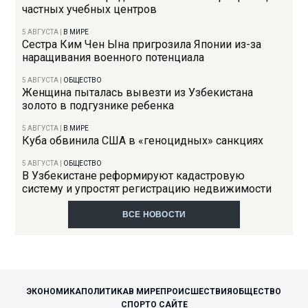
частных учебных центров
5 АВГУСТА
|
В МИРЕ
Сестра Ким Чен Ына пригрозила Японии из-за
наращивания военного потенциала
5 АВГУСТА
|
ОБЩЕСТВО
Женщина пыталась вывезти из Узбекистана
золото в подгузнике ребенка
5 АВГУСТА
|
В МИРЕ
Куба обвинила США в «геноцидных» санкциях
5 АВГУСТА
|
ОБЩЕСТВО
В Узбекистане реформируют кадастровую
систему и упростят регистрацию недвижимости
ВСЕ НОВОСТИ
ЭКОНОМИКА
ПОЛИТИКА
В МИРЕ
ПРОИСШЕСТВИЯ
ОБЩЕСТВО
СПОРТ
О САЙТЕ