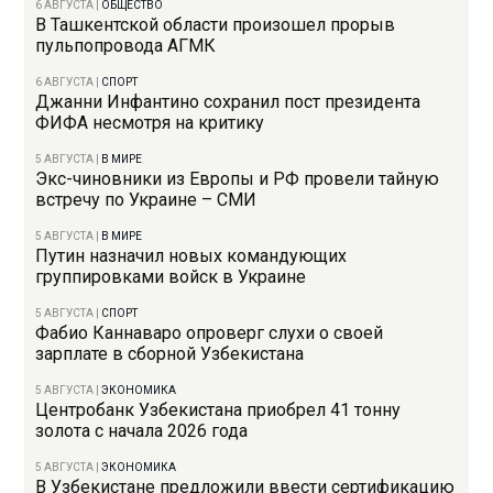
6 АВГУСТА
|
ОБЩЕСТВО
В Ташкентской области произошел прорыв
пульпопровода АГМК
6 АВГУСТА
|
СПОРТ
Джанни Инфантино сохранил пост президента
ФИФА несмотря на критику
5 АВГУСТА
|
В МИРЕ
Экс-чиновники из Европы и РФ провели тайную
встречу по Украине – СМИ
5 АВГУСТА
|
В МИРЕ
Путин назначил новых командующих
группировками войск в Украине
5 АВГУСТА
|
СПОРТ
Фабио Каннаваро опроверг слухи о своей
зарплате в сборной Узбекистана
5 АВГУСТА
|
ЭКОНОМИКА
Центробанк Узбекистана приобрел 41 тонну
золота с начала 2026 года
5 АВГУСТА
|
ЭКОНОМИКА
В Узбекистане предложили ввести сертификацию