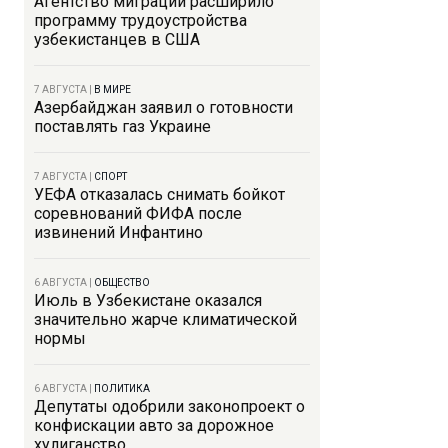
Агентство миграции расширило
программу трудоустройства
узбекистанцев в США
7 АВГУСТА
|
В МИРЕ
Азербайджан заявил о готовности
поставлять газ Украине
7 АВГУСТА
|
СПОРТ
УЕФА отказалась снимать бойкот
соревнований ФИФА после
извинений Инфантино
6 АВГУСТА
|
ОБЩЕСТВО
Июль в Узбекистане оказался
значительно жарче климатической
нормы
6 АВГУСТА
|
ПОЛИТИКА
Депутаты одобрили законопроект о
конфискации авто за дорожное
хулиганство