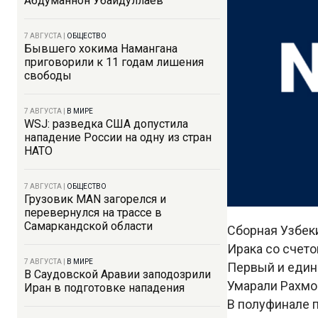
Абдуманнон Убайдуллаев
7 АВГУСТА
|
ОБЩЕСТВО
Бывшего хокима Намангана
приговорили к 11 годам лишения
свободы
7 АВГУСТА
|
В МИРЕ
WSJ: разведка США допустила
нападение России на одну из стран
НАТО
7 АВГУСТА
|
ОБЩЕСТВО
Грузовик MAN загорелся и
перевернулся на трассе в
Самаркандской области
Сборная Узбеки
Ирака со счето
7 АВГУСТА
|
В МИРЕ
Первый и един
В Саудовской Аравии заподозрили
Умарали Рахмо
Иран в подготовке нападения
В полуфинале 