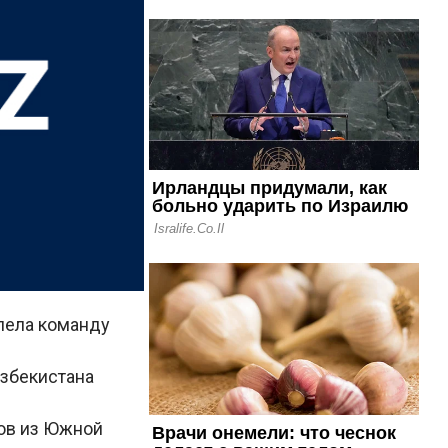
олела команду
Узбекистана
ов из Южной