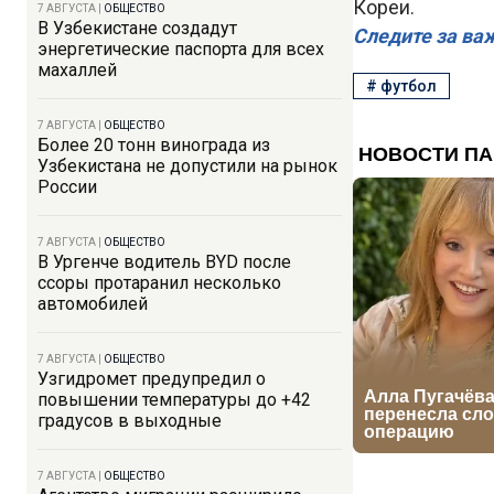
Кореи.
7 АВГУСТА
|
ОБЩЕСТВО
В Узбекистане создадут
Следите за ва
энергетические паспорта для всех
махаллей
#
футбол
7 АВГУСТА
|
ОБЩЕСТВО
Более 20 тонн винограда из
Узбекистана не допустили на рынок
России
7 АВГУСТА
|
ОБЩЕСТВО
В Ургенче водитель BYD после
ссоры протаранил несколько
автомобилей
7 АВГУСТА
|
ОБЩЕСТВО
Узгидромет предупредил о
повышении температуры до +42
градусов в выходные
7 АВГУСТА
|
ОБЩЕСТВО