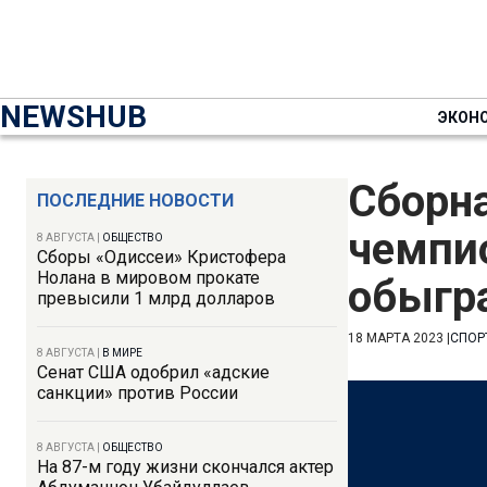
NEWSHUB
ЭКОН
Сборна
ПОСЛЕДНИЕ НОВОСТИ
чемпио
8 АВГУСТА
|
ОБЩЕСТВО
Сборы «Одиссеи» Кристофера
Нолана в мировом прокате
обыгр
превысили 1 млрд долларов
18 МАРТА 2023
|
СПОР
8 АВГУСТА
|
В МИРЕ
Сенат США одобрил «адские
санкции» против России
8 АВГУСТА
|
ОБЩЕСТВО
На 87-м году жизни скончался актер