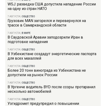
WSJ: разведка США допустила нападение России
на одну из стран НАТО
7 АВГУСТА
|
ОБЩЕСТВО
Грузовик MAN загорелся и перевернулся на
трассе в Самаркандской области
7 АВГУСТА
|
В МИРЕ
В Саудовской Аравии заподозрили Иран в
подготовке нападения
7 АВГУСТА
|
ОБЩЕСТВО
В Узбекистане создадут энергетические паспорта
для всех махаллей
7 АВГУСТА
|
ОБЩЕСТВО
Более 20 тонн винограда из Узбекистана не
допустили на рынок России
7 АВГУСТА
|
ОБЩЕСТВО
В Ургенче водитель BYD после ссоры протаранил
несколько автомобилей
7 АВГУСТА
|
ОБЩЕСТВО
Узгидромет предупредил о повышении