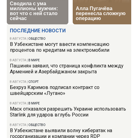
ПОСЛЕДНИЕ НОВОСТИ
8 АВГУСТА
|
ОБЩЕСТВО
В Узбекистане могут ввести компенсацию
процентов по кредитам на электромобили
8 АВГУСТА
|
В МИРЕ
Пашинян заявил, что страница конфликта между
Арменией и Азербайджаном закрыта
8 АВГУСТА
|
СПОРТ
Бехруз Каримов подписал контракт со
швейцарским «Лугано»
8 АВГУСТА
|
В МИРЕ
Маск отказался разрешить Украине использовать
Starlink для ударов вглубь России
8 АВГУСТА
|
ОБЩЕСТВО
В Узбекистане выявили волну кибератак на
госорганизации и компании через RDP