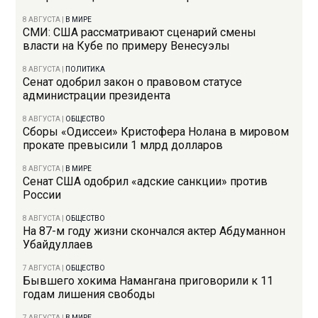
8 АВГУСТА
|
В МИРЕ
СМИ: США рассматривают сценарий смены
власти на Кубе по примеру Венесуэлы
8 АВГУСТА
|
ПОЛИТИКА
Сенат одобрил закон о правовом статусе
администрации президента
8 АВГУСТА
|
ОБЩЕСТВО
Сборы «Одиссеи» Кристофера Нолана в мировом
прокате превысили 1 млрд долларов
8 АВГУСТА
|
В МИРЕ
Сенат США одобрил «адские санкции» против
России
8 АВГУСТА
|
ОБЩЕСТВО
На 87-м году жизни скончался актер Абдуманнон
Убайдуллаев
7 АВГУСТА
|
ОБЩЕСТВО
Бывшего хокима Намангана приговорили к 11
годам лишения свободы
7 АВГУСТА
|
В МИРЕ