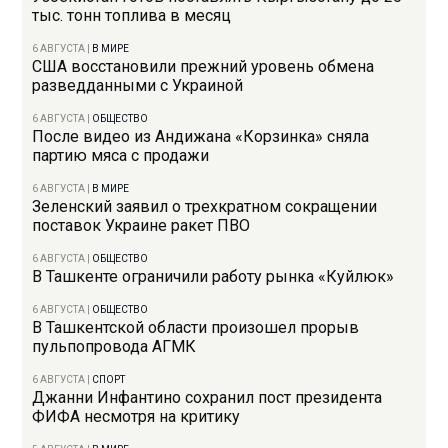
тыс. тонн топлива в месяц
6 АВГУСТА
|
В МИРЕ
США восстановили прежний уровень обмена
разведданными с Украиной
6 АВГУСТА
|
ОБЩЕСТВО
После видео из Андижана «Корзинка» сняла
партию мяса с продажи
6 АВГУСТА
|
В МИРЕ
Зеленский заявил о трехкратном сокращении
поставок Украине ракет ПВО
6 АВГУСТА
|
ОБЩЕСТВО
В Ташкенте ограничили работу рынка «Куйлюк»
6 АВГУСТА
|
ОБЩЕСТВО
В Ташкентской области произошел прорыв
пульпопровода АГМК
6 АВГУСТА
|
СПОРТ
Джанни Инфантино сохранил пост президента
ФИФА несмотря на критику