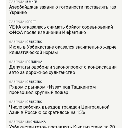
7 АВГУСТА
|
В МИРЕ
Азербайджан заявил о готовности поставлять газ
Украине
7 АВГУСТА
|
СПОРТ
УЕФА отказалась снимать бойкот соревнований
ФИФА после извинений Инфантино
6 АВГУСТА
|
ОБЩЕСТВО
Июль в Узбекистане оказался значительно жарче
климатической нормы
6 АВГУСТА
|
ПОЛИТИКА
Депутаты одобрили законопроект о конфискации
авто за дорожное хулиганство
6 АВГУСТА
|
ОБЩЕСТВО
Рядом с рынком «Изза» под Ташкентом
произошел крупный пожар
6 АВГУСТА
|
ОБЩЕСТВО
Число рабочих въездов граждан Центральной
Азии в Россию сократилось на 15%
6 АВГУСТА
|
ЭКОНОМИКА
Узбекистан готов поставлять Кыргызстану до 20