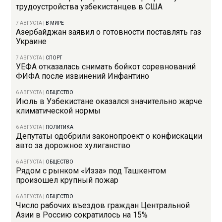
трудоустройства узбекистанцев в США
7 АВГУСТА
|
В МИРЕ
Азербайджан заявил о готовности поставлять газ
Украине
7 АВГУСТА
|
СПОРТ
УЕФА отказалась снимать бойкот соревнований
ФИФА после извинений Инфантино
6 АВГУСТА
|
ОБЩЕСТВО
Июль в Узбекистане оказался значительно жарче
климатической нормы
6 АВГУСТА
|
ПОЛИТИКА
Депутаты одобрили законопроект о конфискации
авто за дорожное хулиганство
6 АВГУСТА
|
ОБЩЕСТВО
Рядом с рынком «Изза» под Ташкентом
произошел крупный пожар
6 АВГУСТА
|
ОБЩЕСТВО
Число рабочих въездов граждан Центральной
Азии в Россию сократилось на 15%