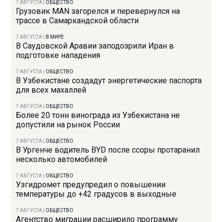
7 АВГУСТА
|
ОБЩЕСТВО
Грузовик MAN загорелся и перевернулся на
трассе в Самаркандской области
7 АВГУСТА
|
В МИРЕ
В Саудовской Аравии заподозрили Иран в
подготовке нападения
7 АВГУСТА
|
ОБЩЕСТВО
В Узбекистане создадут энергетические паспорта
для всех махаллей
7 АВГУСТА
|
ОБЩЕСТВО
Более 20 тонн винограда из Узбекистана не
допустили на рынок России
7 АВГУСТА
|
ОБЩЕСТВО
В Ургенче водитель BYD после ссоры протаранил
несколько автомобилей
7 АВГУСТА
|
ОБЩЕСТВО
Узгидромет предупредил о повышении
температуры до +42 градусов в выходные
7 АВГУСТА
|
ОБЩЕСТВО
Агентство миграции расширило программу