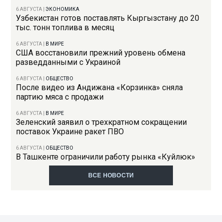
6 АВГУСТА
|
ЭКОНОМИКА
Узбекистан готов поставлять Кыргызстану до 20
тыс. тонн топлива в месяц
6 АВГУСТА
|
В МИРЕ
США восстановили прежний уровень обмена
разведданными с Украиной
6 АВГУСТА
|
ОБЩЕСТВО
После видео из Андижана «Корзинка» сняла
партию мяса с продажи
6 АВГУСТА
|
В МИРЕ
Зеленский заявил о трехкратном сокращении
поставок Украине ракет ПВО
6 АВГУСТА
|
ОБЩЕСТВО
В Ташкенте ограничили работу рынка «Куйлюк»
ВСЕ НОВОСТИ