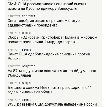
СМИ: США рассматривают сценарий смены
власти на Кубе по примеру Венесуэлы
8 АВГУСТА
|
ПОЛИТИКА
Сенат одобрил закон о правовом статусе
администрации президента
8 АВГУСТА
|
ОБЩЕСТВО
Сборы «Одиссеи» Кристофера Нолана в мировом
прокате превысили 1 млрд долларов
8 АВГУСТА
|
В МИРЕ
Сенат США одобрил «адские санкции» против
России
8 АВГУСТА
|
ОБЩЕСТВО
На 87-м году жизни скончался актер Абдуманнон
Убайдуллаев
7 АВГУСТА
|
ОБЩЕСТВО
Бывшего хокима Намангана приговорили к 11
годам лишения свободы
7 АВГУСТА
|
В МИРЕ
WSJ: разведка США допустила нападение России