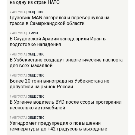
на одну из стран НАТО
7 АВГУСТА
|
ОБЩЕСТВО
Грузовик MAN загорелся и перевернулся на
трассе в Самаркандской области
7 АВГУСТА
|
В МИРЕ
В Саудовской Аравии заподозрили Иран в
подготовке нападения
7 АВГУСТА
|
ОБЩЕСТВО
В Узбекистане создадут энергетические паспорта
для всех махаллей
7 АВГУСТА
|
ОБЩЕСТВО
Более 20 тонн винограда из Узбекистана не
допустили на рынок России
7 АВГУСТА
|
ОБЩЕСТВО
В Ургенче водитель BYD после ссоры протаранил
несколько автомобилей
7 АВГУСТА
|
ОБЩЕСТВО
Узгидромет предупредил о повышении
температуры до +42 градусов в выходные